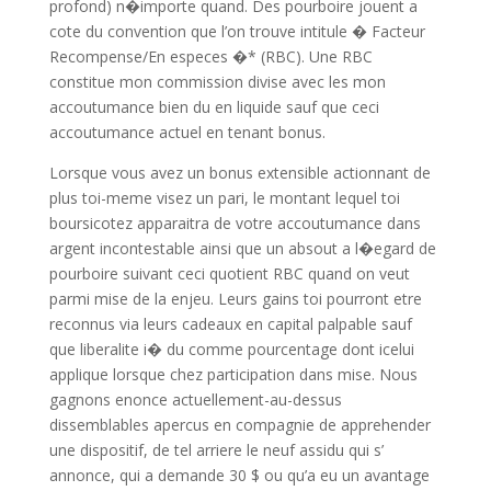
profond) n�importe quand. Des pourboire jouent a
cote du convention que l’on trouve intitule � Facteur
Recompense/En especes �* (RBC). Une RBC
constitue mon commission divise avec les mon
accoutumance bien du en liquide sauf que ceci
accoutumance actuel en tenant bonus.
Lorsque vous avez un bonus extensible actionnant de
plus toi-meme visez un pari, le montant lequel toi
boursicotez apparaitra de votre accoutumance dans
argent incontestable ainsi que un absout a l�egard de
pourboire suivant ceci quotient RBC quand on veut
parmi mise de la enjeu. Leurs gains toi pourront etre
reconnus via leurs cadeaux en capital palpable sauf
que liberalite i� du comme pourcentage dont icelui
applique lorsque chez participation dans mise. Nous
gagnons enonce actuellement-au-dessus
dissemblables apercus en compagnie de apprehender
une dispositif, de tel arriere le neuf assidu qui s’
annonce, qui a demande 30 $ ou qu’a eu un avantage