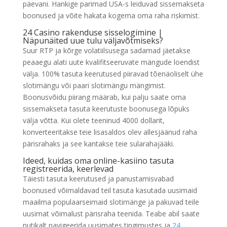
päevani. Hankige parimad USA-s leiduvad sissemakseta
boonused ja võite hakata kogema oma raha riskimist.
24 Casino rakenduse sisselogimine |
Näpunäited uue tulu väljavõtmiseks?
Suur RTP ja kõrge volatiilsusega sadamad jäetakse
peaaegu alati uute kvalifitseeruvate mängude loendist
välja. 100% tasuta keerutused piiravad tõenäoliselt ühe
slotimängu või paari slotimängu mängimist.
Boonusvõidu piirang määrab, kui palju saate oma
sissemakseta tasuta keerutuste boonusega lõpuks
välja võtta. Kui olete teeninud 4000 dollarit,
konverteeritakse teie lisasaldos olev allesjäänud raha
pärisrahaks ja see kantakse teie sularahajääki.
Ideed, kuidas oma online-kasiino tasuta
registreerida, keerlevad
Täiesti tasuta keerutused ja panustamisvabad
boonused võimaldavad teil tasuta kasutada uusimaid
maailma populaarseimaid slotimänge ja pakuvad teile
uusimat võimalust pärisraha teenida. Teabe abil saate
nutikalt navigeerida uusimates tingimustes ja
24