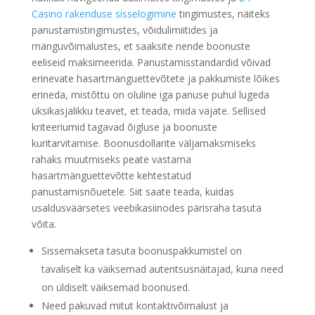
Casino rakenduse sisselogimine
tingimustes, näiteks
panustamistingimustes, võidulimiitides ja
mänguvõimalustes, et saaksite nende boonuste
eeliseid maksimeerida. Panustamisstandardid võivad
erinevate hasartmänguettevõtete ja pakkumiste lõikes
erineda, mistõttu on oluline iga panuse puhul lugeda
üksikasjalikku teavet, et teada, mida vajate. Sellised
kriteeriumid tagavad õigluse ja boonuste
kuritarvitamise. Boonusdollarite väljamaksmiseks
rahaks muutmiseks peate vastama
hasartmänguettevõtte kehtestatud
panustamisnõuetele. Siit saate teada, kuidas
usaldusväärsetes veebikasiinodes pärisraha tasuta
võita.
Sissemakseta tasuta boonuspakkumistel on
tavaliselt ka väiksemad autentsusnäitajad, kuna need
on üldiselt väiksemad boonused.
Need pakuvad mitut kontaktivõimalust ja