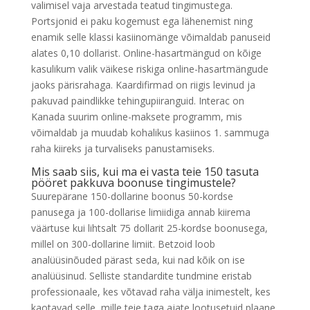
valimisel vaja arvestada teatud tingimustega.
Portsjonid ei paku kogemust ega lähenemist ning
enamik selle klassi kasiinomänge võimaldab panuseid
alates 0,10 dollarist. Online-hasartmängud on kõige
kasulikum valik väikese riskiga online-hasartmängude
jaoks pärisrahaga. Kaardifirmad on riigis levinud ja
pakuvad paindlikke tehingupiiranguid. Interac on
Kanada suurim online-maksete programm, mis
võimaldab ja muudab kohalikus kasiinos 1. sammuga
raha kiireks ja turvaliseks panustamiseks.
Mis saab siis, kui ma ei vasta teie 150 tasuta
pööret pakkuva boonuse tingimustele?
Suurepärane 150-dollarine boonus 50-kordse
panusega ja 100-dollarise limiidiga annab kiirema
väärtuse kui lihtsalt 75 dollarit 25-kordse boonusega,
millel on 300-dollarine limiit. Betzoid loob
analüüsinõuded pärast seda, kui nad kõik on ise
analüüsinud. Selliste standardite tundmine eristab
professionaale, kes võtavad raha välja inimestelt, kes
kaotavad selle, mille teie taga ajate lootusetuid plaane.