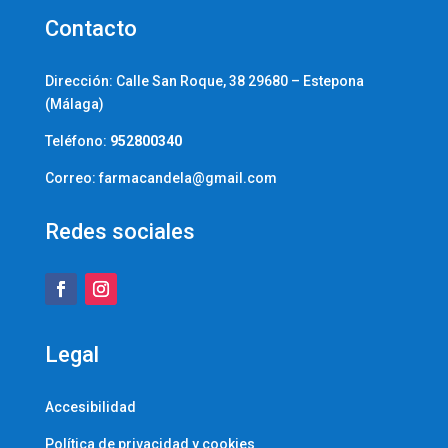
Contacto
Dirección:
Calle San Roque, 38 29680 – Estepona
(Málaga)
Teléfono:
952800340
Correo: farmacandela@gmail.com
Redes sociales
Legal
Accesibilidad
Política de privacidad y cookies