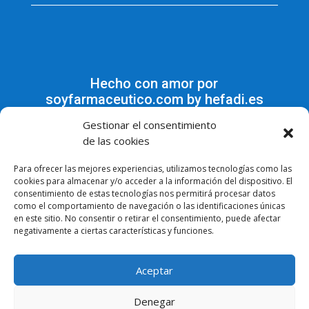
Hecho con amor por
soyfarmaceutico.com by hefadi.es
Gestionar el consentimiento
de las cookies
Para ofrecer las mejores experiencias, utilizamos tecnologías como las
PROGRAMA KIT DIGITAL
cookies para almacenar y/o acceder a la información del dispositivo. El
consentimiento de estas tecnologías nos permitirá procesar datos
COFINANCIADO POR LOS FONDOS
como el comportamiento de navegación o las identificaciones únicas
NEXT GENERATION (EU) DEL
en este sitio. No consentir o retirar el consentimiento, puede afectar
MECANISMO DE RECUPERACIÓN Y
negativamente a ciertas características y funciones.
RESILIENCIA
Aceptar
Denegar