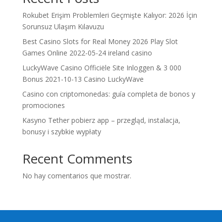
Rokubet Erişim Problemleri Geçmişte Kalıyor: 2026 İçin
Sorunsuz Ulaşım Kılavuzu
Best Casino Slots for Real Money 2026 Play Slot
Games Online 2022-05-24 ireland casino
LuckyWave Casino Officiële Site Inloggen & 3 000
Bonus 2021-10-13 Casino LuckyWave
Casino con criptomonedas: guía completa de bonos y
promociones
Kasyno Tether pobierz app – przegląd, instalacja,
bonusy i szybkie wypłaty
Recent Comments
No hay comentarios que mostrar.