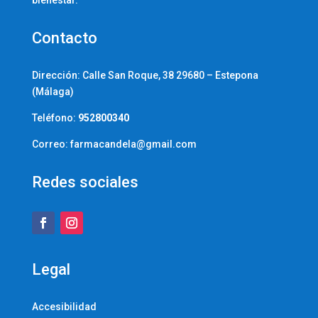
bienestar.
Contacto
Dirección:
Calle San Roque, 38 29680 – Estepona
(Málaga)
Teléfono:
952800340
Correo: farmacandela@gmail.com
Redes sociales
Legal
Accesibilidad