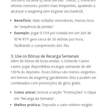
Starburst
ou
Book of Dead
(versão “Classic”), oferecem
vitórias menores, porém mais frequentes, ajudando a
alcançar o wagering sem esgotar seu bankroll.
Benefício:
Mais rodadas vencedoras, menos risco
de “sequência de perdas”.
Exemplo:
Jogar 0,10 € por rodada em um slot de
95 % RTP gera cerca de 30 vitórias por hora,
facilitando o cumprimento dos 30x.
3. Use os Bônus de Recarga Semanais
Além do bônus de boas‑vindas, o Solverde Casino
casino jogar disponibiliza recargas semanais de até
100 % do depósito. Esses bônus são menos exigentes
em termos de wagering (geralmente 20x) e podem ser
combinados com promoções de giros grátis.
Como ativar:
Acesse a seção “Promoções” e clique
em “Recarga da Semana”.
Melhor prática:
Deposite o valor mínimo exigido