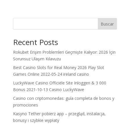
Buscar
Recent Posts
Rokubet Erişim Problemleri Geçmişte Kalıyor: 2026 İçin
Sorunsuz Ulaşım Kılavuzu
Best Casino Slots for Real Money 2026 Play Slot
Games Online 2022-05-24 ireland casino
LuckyWave Casino Officiële Site Inloggen & 3 000
Bonus 2021-10-13 Casino LuckyWave
Casino con criptomonedas: guía completa de bonos y
promociones
Kasyno Tether pobierz app – przegląd, instalacja,
bonusy i szybkie wypłaty