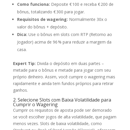
Como funciona:
Deposite € 100 e receba € 200 de
bônus, totalizando € 300 para jogar.
Requisitos de wagering:
Normalmente 30x o
valor do bônus + depósito.
Dica:
Use o bônus em slots com RTP (Retorno ao
Jogador) acima de 96 % para reduzir a margem da
casa.
Expert Tip:
Divida o depósito em duas partes –
metade para o bônus e metade para jogar com seu
próprio dinheiro. Assim, você cumpre o wagering mais
rapidamente e ainda tem fundos próprios para retirar
ganhos.
2. Selecione Slots com Baixa Volatilidade para
Cumprir o Wagering
Cumprir os requisitos de aposta pode ser demorado
se você escolher jogos de alta volatilidade, que pagam
menos vezes. Slots de baixa volatilidade, como