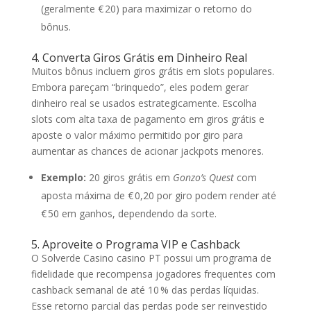
(geralmente € 20) para maximizar o retorno do
bônus.
4. Converta Giros Grátis em Dinheiro Real
Muitos bônus incluem giros grátis em slots populares.
Embora pareçam “brinquedo”, eles podem gerar
dinheiro real se usados estrategicamente. Escolha
slots com alta taxa de pagamento em giros grátis e
aposte o valor máximo permitido por giro para
aumentar as chances de acionar jackpots menores.
Exemplo:
20 giros grátis em
Gonzo’s Quest
com
aposta máxima de € 0,20 por giro podem render até
€ 50 em ganhos, dependendo da sorte.
5. Aproveite o Programa VIP e Cashback
O Solverde Casino casino PT possui um programa de
fidelidade que recompensa jogadores frequentes com
cashback semanal de até 10 % das perdas líquidas.
Esse retorno parcial das perdas pode ser reinvestido