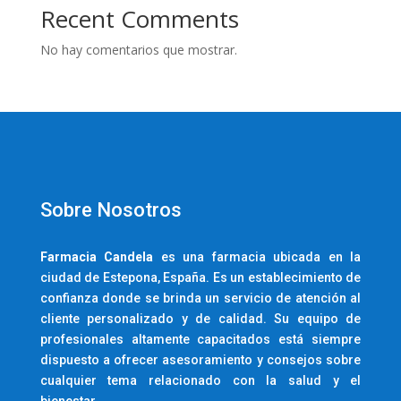
Recent Comments
No hay comentarios que mostrar.
Sobre Nosotros
Farmacia
Candela
es una farmacia ubicada en la
ciudad de Estepona, España. Es un establecimiento de
confianza donde se brinda un servicio de atención al
cliente personalizado y de calidad. Su equipo de
profesionales altamente capacitados está siempre
dispuesto a ofrecer asesoramiento y consejos sobre
cualquier tema relacionado con la salud y el