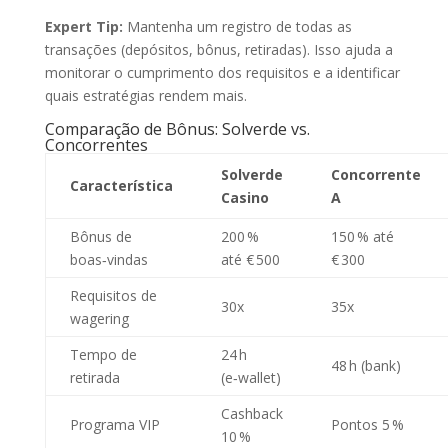
Expert Tip:
Mantenha um registro de todas as
transações (depósitos, bônus, retiradas). Isso ajuda a
monitorar o cumprimento dos requisitos e a identificar
quais estratégias rendem mais.
Comparação de Bônus: Solverde vs.
Concorrentes
Solverde
Concorrente
Característica
Casino
A
Bônus de
200 %
150 % até
boas‑vindas
até € 500
€ 300
Requisitos de
30x
35x
wagering
Tempo de
24 h
48 h (bank)
retirada
(e‑wallet)
Cashback
Programa VIP
Pontos 5 %
10 %