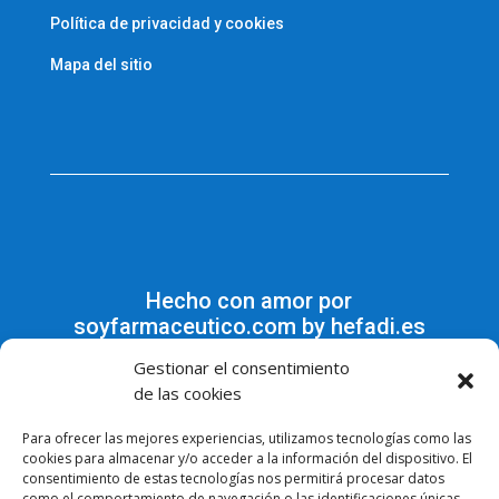
Política de privacidad y cookies
Mapa del sitio
Hecho con amor por
soyfarmaceutico.com by hefadi.es
Gestionar el consentimiento
de las cookies
Para ofrecer las mejores experiencias, utilizamos tecnologías como las
PROGRAMA KIT DIGITAL
cookies para almacenar y/o acceder a la información del dispositivo. El
consentimiento de estas tecnologías nos permitirá procesar datos
COFINANCIADO POR LOS FONDOS
como el comportamiento de navegación o las identificaciones únicas