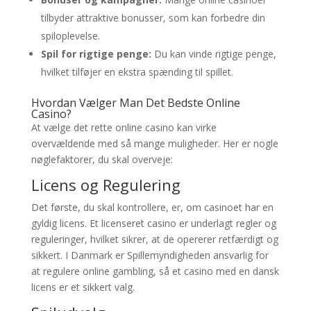
tilbyder attraktive bonusser, som kan forbedre din
spiloplevelse.
Spil for rigtige penge:
Du kan vinde rigtige penge,
hvilket tilføjer en ekstra spænding til spillet.
Hvordan Vælger Man Det Bedste Online
Casino?
At vælge det rette online casino kan virke
overvældende med så mange muligheder. Her er nogle
nøglefaktorer, du skal overveje:
Licens og Regulering
Det første, du skal kontrollere, er, om casinoet har en
gyldig licens. Et licenseret casino er underlagt regler og
reguleringer, hvilket sikrer, at de opererer retfærdigt og
sikkert. I Danmark er Spillemyndigheden ansvarlig for
at regulere online gambling, så et casino med en dansk
licens er et sikkert valg.