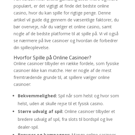
populært, er det vigtigt at finde det bedste online
casino, hvor du kan spille for rigtige penge. Denne
artikel vil guide dig gennem de væsentlige faktorer, du
bør overveje, når du vælger et online casino, samt
nogle af de bedste platforme til at spille på. Vi vil også
se nærmere på live casinoer og hvordan de forbedrer
din spilleoplevelse.
Hvorfor Spille på Online Casinoer?
Online casinoer tilbyder en række fordele, som fysiske
casinoer ikke kan matche. Her er nogle af de mest
fremtrædende grunde til, at spillere vælger online
casinoer:
Bekvemmelighed:
Spil når som helst og hvor som
helst, uden at skulle rejse til et fysisk casino.
Større udvalg af spil:
Online casinoer tilbyder et
bredere udvalg af spil, fra slots til bordspil og live
dealer-spil.
Bonuser og kampagner:
Mange online casinoer