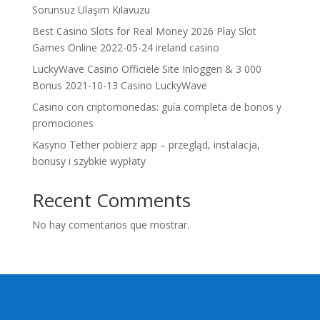
Sorunsuz Ulaşım Kılavuzu
Best Casino Slots for Real Money 2026 Play Slot
Games Online 2022-05-24 ireland casino
LuckyWave Casino Officiële Site Inloggen & 3 000
Bonus 2021-10-13 Casino LuckyWave
Casino con criptomonedas: guía completa de bonos y
promociones
Kasyno Tether pobierz app – przegląd, instalacja,
bonusy i szybkie wypłaty
Recent Comments
No hay comentarios que mostrar.