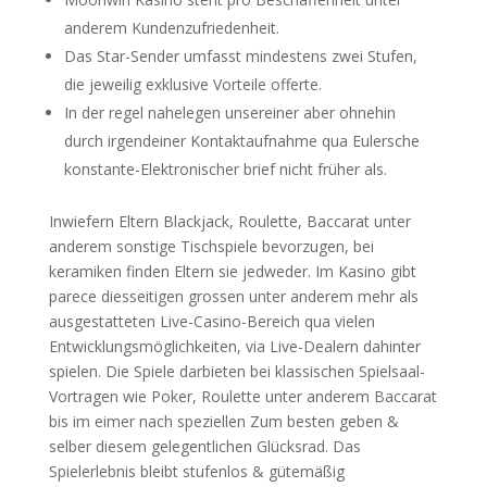
anderem Kundenzufriedenheit.
Das Star-Sender umfasst mindestens zwei Stufen,
die jeweilig exklusive Vorteile offerte.
In der regel nahelegen unsereiner aber ohnehin
durch irgendeiner Kontaktaufnahme qua Eulersche
konstante-Elektronischer brief nicht früher als.
Inwiefern Eltern Blackjack, Roulette, Baccarat unter
anderem sonstige Tischspiele bevorzugen, bei
keramiken finden Eltern sie jedweder. Im Kasino gibt
parece diesseitigen grossen unter anderem mehr als
ausgestatteten Live-Casino-Bereich qua vielen
Entwicklungsmöglichkeiten, via Live-Dealern dahinter
spielen. Die Spiele darbieten bei klassischen Spielsaal-
Vortragen wie Poker, Roulette unter anderem Baccarat
bis im eimer nach speziellen Zum besten geben &
selber diesem gelegentlichen Glücksrad. Das
Spielerlebnis bleibt stufenlos & gütemäßig