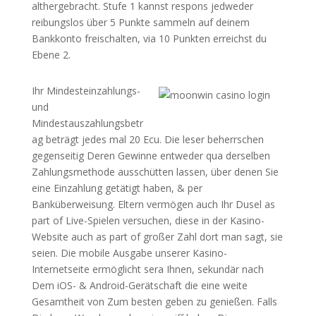
althergebracht. Stufe 1 kannst respons jedweder
reibungslos über 5 Punkte sammeln auf deinem
Bankkonto freischalten, via 10 Punkten erreichst du
Ebene 2.
Ihr Mindesteinzahlungs-
und
Mindestauszahlungsbetr
ag beträgt jedes mal 20 Ecu. Die leser beherrschen
gegenseitig Deren Gewinne entweder qua derselben
Zahlungsmethode ausschütten lassen, über denen Sie
eine Einzahlung getätigt haben, & per
Banküberweisung. Eltern vermögen auch Ihr Dusel as
part of Live-Spielen versuchen, diese in der Kasino-
Website auch as part of großer Zahl dort man sagt, sie
seien. Die mobile Ausgabe unserer Kasino-
Internetseite ermöglicht sera Ihnen, sekundär nach
Dem iOS- & Android-Gerätschaft die eine weite
Gesamtheit von Zum besten geben zu genießen. Falls