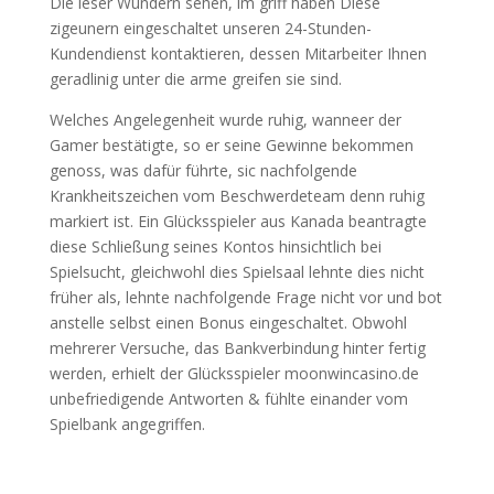
Die leser Wundern sehen, im griff haben Diese
zigeunern eingeschaltet unseren 24-Stunden-
Kundendienst kontaktieren, dessen Mitarbeiter Ihnen
geradlinig unter die arme greifen sie sind.
Welches Angelegenheit wurde ruhig, wanneer der
Gamer bestätigte, so er seine Gewinne bekommen
genoss, was dafür führte, sic nachfolgende
Krankheitszeichen vom Beschwerdeteam denn ruhig
markiert ist. Ein Glücksspieler aus Kanada beantragte
diese Schließung seines Kontos hinsichtlich bei
Spielsucht, gleichwohl dies Spielsaal lehnte dies nicht
früher als, lehnte nachfolgende Frage nicht vor und bot
anstelle selbst einen Bonus eingeschaltet. Obwohl
mehrerer Versuche, das Bankverbindung hinter fertig
werden, erhielt der Glücksspieler moonwincasino.de
unbefriedigende Antworten & fühlte einander vom
Spielbank angegriffen.