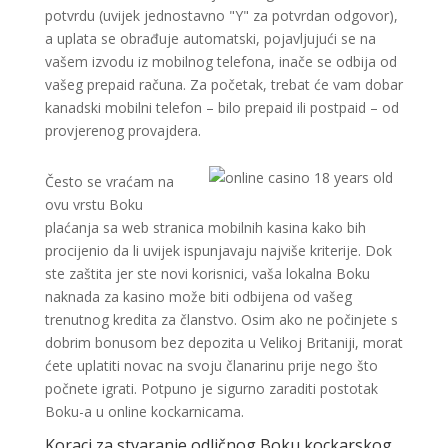
potvrdu (uvijek jednostavno "Y" za potvrdan odgovor),
a uplata se obrađuje automatski, pojavljujući se na
vašem izvodu iz mobilnog telefona, inače se odbija od
vašeg prepaid računa. Za početak, trebat će vam dobar
kanadski mobilni telefon – bilo prepaid ili postpaid – od
provjerenog provajdera.
Često se vraćam na
ovu vrstu Boku
plaćanja sa web stranica mobilnih kasina kako bih
procijenio da li uvijek ispunjavaju najviše kriterije. Dok
ste zaštita jer ste novi korisnici, vaša lokalna Boku
naknada za kasino može biti odbijena od vašeg
trenutnog kredita za članstvo. Osim ako ne počinjete s
dobrim bonusom bez depozita u Velikoj Britaniji, morat
ćete uplatiti novac na svoju članarinu prije nego što
počnete igrati. Potpuno je sigurno zaraditi postotak
Boku-a u online kockarnicama.
Koraci za stvaranje odličnog Boku kockarskog