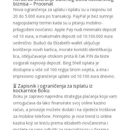
biznisa – Procenat
Nova ograničenja za uplatu i isplatu su u rasponu od
20 do 5.000 eura po transakciji. PayPal je bez sumnje
najpopularniji termin kada su u pitanju mobilno-
prilagođeni novčanici. Apple Pay nudi minimalni depozit
od 10 eura, a maksimalni depozit od 10.100.000 eura
sedmično. Budući da Elizabeth-wallet uključuje
korištenje novih kartica, morate koristiti identifikaciju
lica, otključavanje otiskom prsta ili čak PIN da biste
osigurali najnoviji depozit. Bing Shell isplata je
dostupna u više od 160 regija širom svijeta, a ima i
impresivno ograničenje uplate od 10.100 eura dnevno.
⏳ Zapisnik i ograničenja za isplatu iz
kockarnice Boku
Boku je zapravo napredna strategija plaćanja koja vam
omogućava da lako finansirate svoj online kazino
račun, a provizije možete dodati i na sljedeće troškove
za mobilne telefone. Primijetio je novi trend iz online
kazina koji se kreću prema elizabeth-novčanicima i
možete se rano odlučiti za specijalizaciju u fazama