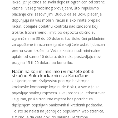
lakše, jer je iznos za svaki depozit ograničen od strane
kazina i vašeg mobilnog provajdera, što impulsivno
plaćanje čini izazovnijim.
Budući da se Boku plaćanja
dopunjuju na vaš mobilni račun ili ako imate prepaid
račun, dobijate dodatnu kontrolu nad iznosom koji
trošite. Istovremeno, limiti po depozitu obično su
ograničeni na 30 do 50 dolara, što Boku čini prikladnim
za opuštene ili razumne igrače koji žele ostati ljubazan
prema svom trošenju. Većina kazina nudi minimalne
uplate od samo 10 dolara, dok neka postavljaju novi
prag na 15 ili 20 dolara po korisniku.
Način na koji mi mislimo i vi možete dobiti
stručnu Boku kockarnicu za Kanađane
U Ujedinjenom Kraljevstvu postoje bezbrojne
kockarske kompanije koje nude Boku, a sve više se
prijavljuje svakog mjeseca. Ovaj proces je jednostavan
i siguran, pruža trenutna mjesta bez potrebe za
dijeljenjem osjetljivih bankovnih ili kreditnih podataka.
To što se nalazi na jednoj od popularnih web stranica,
sigurno je da ćete doći do sigurne i legitimne