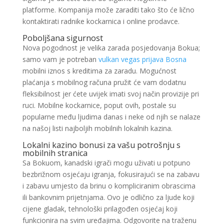
platforme. Kompanija može zaraditi tako što će lično
kontaktirati radnike kockarnica i online prodavce.
Poboljšana sigurnost
Nova pogodnost je velika zarada posjedovanja Bokua;
samo vam je potreban
vulkan vegas prijava Bosna
mobilni iznos s kreditima za zaradu. Mogućnost
plaćanja s mobilnog računa pružit će vam dodatnu
fleksibilnost jer ćete uvijek imati svoj način provizije pri
ruci. Mobilne kockarnice, poput ovih, postale su
popularne među ljudima danas i neke od njih se nalaze
na našoj listi najboljih mobilnih lokalnih kazina.
Lokalni kazino bonusi za vašu potrošnju s
mobilnih stranica
Sa Bokuom, kanadski igrači mogu uživati ​​u potpuno
bezbrižnom osjećaju igranja, fokusirajući se na zabavu
i zabavu umjesto da brinu o kompliciranim obrascima
ili bankovnim prijetnjama. Ovo je odlično za ljude koji
cijene gladak, tehnološki prilagođen osjećaj koji
funkcionira na svim uređajima. Odgovorite na traženu