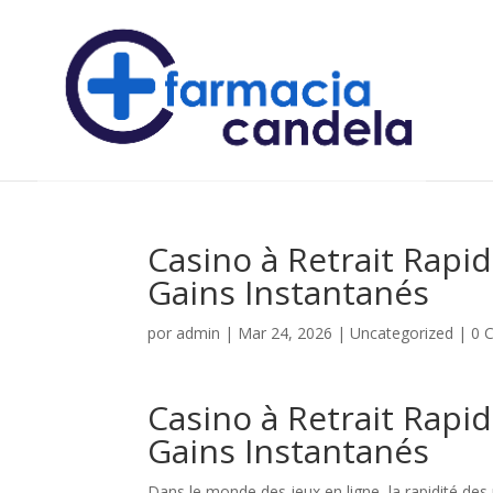
Casino à Retrait Rapi
Gains Instantanés
por
admin
|
Mar 24, 2026
|
Uncategorized
|
0 
Casino à Retrait Rapi
Gains Instantanés
Dans le monde des jeux en ligne, la rapidité des