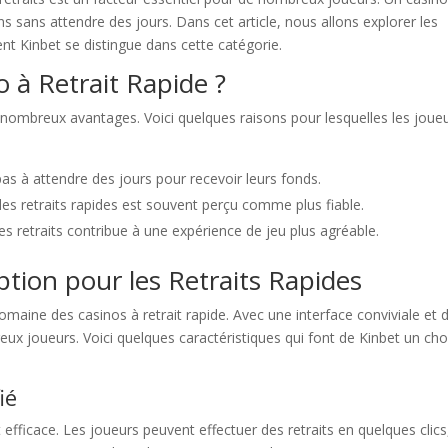
ns sans attendre des jours. Dans cet article, nous allons explorer les
nt Kinbet se distingue dans cette catégorie.
 à Retrait Rapide ?
e nombreux avantages. Voici quelques raisons pour lesquelles les joue
as à attendre des jours pour recevoir leurs fonds.
des retraits rapides est souvent perçu comme plus fiable.
es retraits contribue à une expérience de jeu plus agréable.
ption pour les Retraits Rapides
maine des casinos à retrait rapide. Avec une interface conviviale et 
eux joueurs. Voici quelques caractéristiques qui font de Kinbet un cho
ié
 efficace. Les joueurs peuvent effectuer des retraits en quelques clics