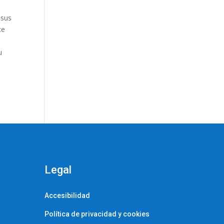
ssus
ce
u
Legal
Accesibilidad
Política de privacidad y cookies