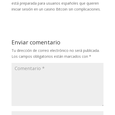
está preparada para usuarios españoles que quieren
iniciar sesión en un casino Bitcoin sin complicaciones.
Enviar comentario
Tu dirección de correo electrónico no será publicada.
Los campos obligatorios están marcados con
*