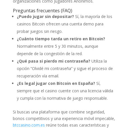
organizaciones como Jugadores Anónimos.
Preguntas frecuentes (FAQ)
¿Puedo jugar sin depositar?
Sí, la mayoría de los
casinos Bitcoin ofrecen una cuenta demo para
probar juegos sin riesgo.
¿Cuánto tiempo tarda un retiro en Bitcoin?
Normalmente entre 5 y 30 minutos, aunque
depende de la congestión de la red.
¿Qué pasa si pierdo mi contraseña?
Utiliza la
opción “Olvidé mi contraseña” y sigue el proceso de
recuperación vía email.
¿Es legal jugar con Bitcoin en España?
Sí,
siempre que el casino cuente con una licencia válida
y cumpla con la normativa de juego responsable.
Si buscas una plataforma que combine seguridad,
bonos competitivos y una experiencia móvil impecable,
btccasino.com.es
reúne todas esas características y