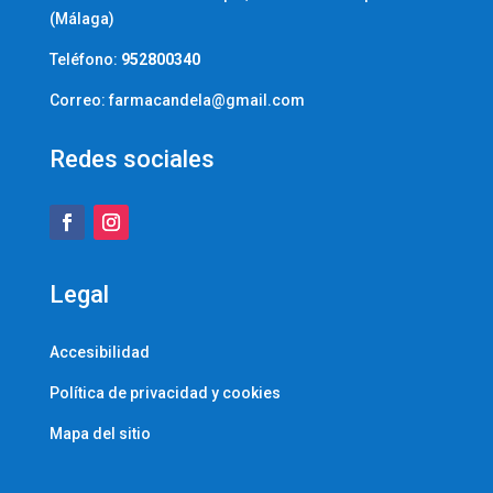
(Málaga)
Teléfono:
952800340
Correo: farmacandela@gmail.com
Redes sociales
Legal
Accesibilidad
Política de privacidad y cookies
Mapa del sitio