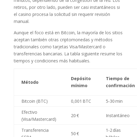
minutos, dependiendo de la congestión de la red. Los
retiros, por otro lado, pueden ser casi instantáneos si
el casino procesa la solicitud sin requerir revisión
manual.
Aunque el foco está en Bitcoin, la mayoría de los sitios
aceptan también otras criptomonedas y métodos
tradicionales como tarjetas Visa/Mastercard o
transferencias bancarias. La tabla siguiente resume los
tiempos y condiciones más habituales.
Depósito
Tiempo de
Método
mínimo
confirmación
Bitcoin (BTC)
0,001 BTC
5‑30 min
Efectivo
20 €
Instantáneo
(Visa/Mastercard)
Transferencia
1‑2 días
50 €