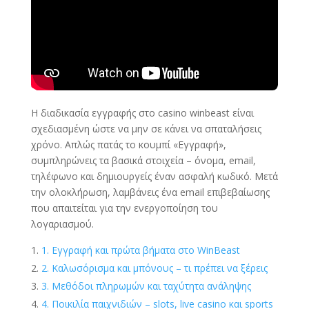
Η διαδικασία εγγραφής στο casino winbeast είναι
σχεδιασμένη ώστε να μην σε κάνει να σπαταλήσεις
χρόνο. Απλώς πατάς το κουμπί «Εγγραφή»,
συμπληρώνεις τα βασικά στοιχεία – όνομα, email,
τηλέφωνο και δημιουργείς έναν ασφαλή κωδικό. Μετά
την ολοκλήρωση, λαμβάνεις ένα email επιβεβαίωσης
που απαιτείται για την ενεργοποίηση του
λογαριασμού.
1. Εγγραφή και πρώτα βήματα στο WinBeast
2. Καλωσόρισμα και μπόνους – τι πρέπει να ξέρεις
3. Μεθόδοι πληρωμών και ταχύτητα ανάληψης
4. Ποικιλία παιχνιδιών – slots, live casino και sports