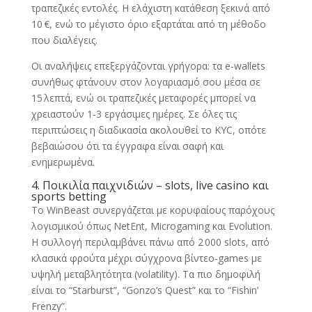
τραπεζικές εντολές. Η ελάχιστη κατάθεση ξεκινά από
10 €, ενώ το μέγιστο όριο εξαρτάται από τη μέθοδο
που διαλέγεις.
Οι αναλήψεις επεξεργάζονται γρήγορα: τα e‑wallets
συνήθως φτάνουν στον λογαριασμό σου μέσα σε
15 λεπτά, ενώ οι τραπεζικές μεταφορές μπορεί να
χρειαστούν 1‑3 εργάσιμες ημέρες. Σε όλες τις
περιπτώσεις η διαδικασία ακολουθεί το KYC, οπότε
βεβαιώσου ότι τα έγγραφα είναι σαφή και
ενημερωμένα.
4. Ποικιλία παιχνιδιών – slots, live casino και
sports betting
Το WinBeast συνεργάζεται με κορυφαίους παρόχους
λογισμικού όπως NetEnt, Microgaming και Evolution.
Η συλλογή περιλαμβάνει πάνω από 2 000 slots, από
κλασικά φρούτα μέχρι σύγχρονα βίντεο‑games με
υψηλή μεταβλητότητα (volatility). Τα πιο δημοφιλή
είναι το “Starburst”, “Gonzo’s Quest” και το “Fishin’
Frenzy”.