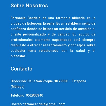
Sobre Nosotros
Farmacia
Candela
es una farmacia ubicada en la
ciudad de Estepona, España. Es un establecimiento de
confianza donde se brinda un servicio de atención al
cliente personalizado y de calidad. Su equipo de
profesionales altamente capacitados está siempre
dispuesto a ofrecer asesoramiento y consejos sobre
cualquier tema relacionado con la salud y el
bienestar.
Contacto
Dirección:
Calle San Roque, 38 29680 – Estepona
(Málaga)
Teléfono:
952800340
Correo: farmacandela@gmail.com