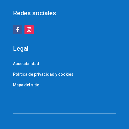
Redes sociales
Legal
Accesibilidad
Política de privacidad y cookies
Mapa del sitio