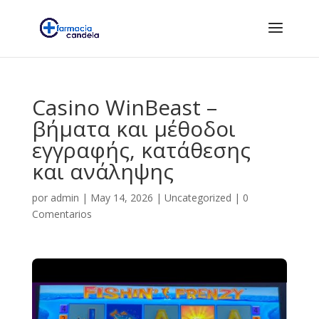
Casino WinBeast –
βήματα και μέθοδοι
εγγραφής, κατάθεσης
και ανάληψης
por
admin
|
May 14, 2026
|
Uncategorized
|
0
Comentarios