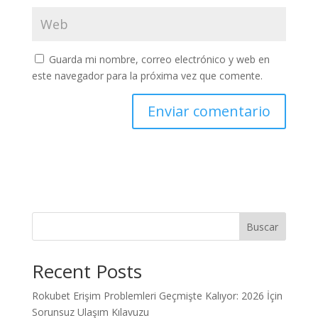
Guarda mi nombre, correo electrónico y web en
este navegador para la próxima vez que comente.
Buscar
Recent Posts
Rokubet Erişim Problemleri Geçmişte Kalıyor: 2026 İçin
Sorunsuz Ulaşım Kılavuzu