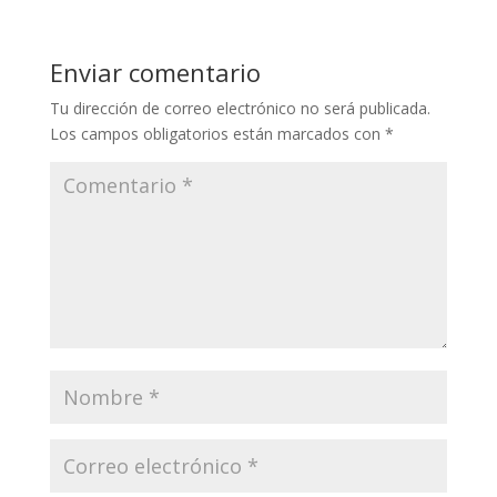
Enviar comentario
Tu dirección de correo electrónico no será publicada.
Los campos obligatorios están marcados con
*