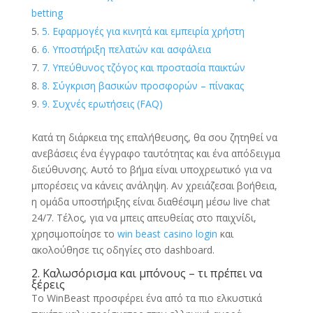
betting
5. Εφαρμογές για κινητά και εμπειρία χρήστη
6. Υποστήριξη πελατών και ασφάλεια
7. Υπεύθυνος τζόγος και προστασία παικτών
8. Σύγκριση βασικών προσφορών – πίνακας
9. Συχνές ερωτήσεις (FAQ)
Κατά τη διάρκεια της επαλήθευσης, θα σου ζητηθεί να
ανεβάσεις ένα έγγραφο ταυτότητας και ένα απόδειγμα
διεύθυνσης. Αυτό το βήμα είναι υποχρεωτικό για να
μπορέσεις να κάνεις ανάληψη. Αν χρειάζεσαι βοήθεια,
η ομάδα υποστήριξης είναι διαθέσιμη μέσω live chat
24/7. Τέλος, για να μπεις απευθείας στο παιχνίδι,
χρησιμοποίησε το
win beast casino login
και
ακολούθησε τις οδηγίες στο dashboard.
2. Καλωσόρισμα και μπόνους – τι πρέπει να
ξέρεις
Το WinBeast προσφέρει ένα από τα πιο ελκυστικά