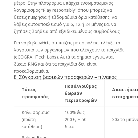
μέτρο. Στην πλατφόρμα υπάρχει ενσωματωμένος
λογαριασμός “Play responsibly” όπου μπορείς να
θέσεις ημερήσια ή εβδομαδιαία όρια κατάθεσης, να
λάβεις αυτοαποκλεισμό για 6, 12 ή 24 μήνες και να
ζητήσεις βοήθεια από εξειδικευμένους συμβούλους.
Για να βεβαιωθείς ότι παίζεις με ασφάλεια, ελέγξε τα
λογότυπα των οργανισμών που ελέγχουν το παιχνίδι
(eCOGRA, iTech Labs). Αυτά τα σήματα εγγυώνται
δίκαιο RNG και ότι τα παιχνίδια δεν είναι
προκαθορισμένα.
8. Σύγκριση βασικών προσφορών – πίνακας
Ποσό/Αριθμός
Τύπος
Απαιτήσει
δωρεάν
προσφοράς
στοιχηματ
περιστροφών
Καλωσόρισμα
100% έως
(πρώτη
200 €, + 50
30x το μπόν
κατάθεση)
δω.σ.
Reload Bonus