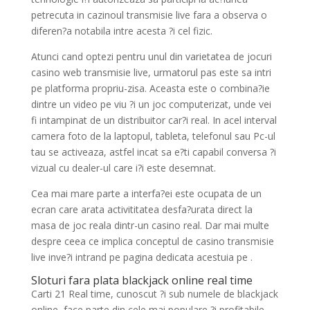
petrecuta in cazinoul transmisie live fara a observa o
diferen?a notabila intre acesta ?i cel fizic.
Atunci cand optezi pentru unul din varietatea de jocuri
casino web transmisie live, urmatorul pas este sa intri
pe platforma propriu-zisa. Aceasta este o combina?ie
dintre un video pe viu ?i un joc computerizat, unde vei
fi intampinat de un distribuitor car?i real. In acel interval
camera foto de la laptopul, tableta, telefonul sau Pc-ul
tau se activeaza, astfel incat sa e?ti capabil conversa ?i
vizual cu dealer-ul care i?i este desemnat.
Cea mai mare parte a interfa?ei este ocupata de un
ecran care arata activititatea desfa?urata direct la
masa de joc reala dintr-un casino real. Dar mai multe
despre ceea ce implica conceptul de casino transmisie
live inve?i intrand pe pagina dedicata acestuia pe .
Sloturi fara plata blackjack online real time
Carti 21 Real time, cunoscut ?i sub numele de blackjack
online, face parte din cele mai populare ?i profitabile