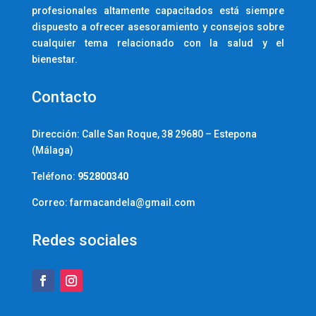
profesionales altamente capacitados está siempre
dispuesto a ofrecer asesoramiento y consejos sobre
cualquier tema relacionado con la salud y el
bienestar.
Contacto
Dirección:
Calle San Roque, 38 29680 – Estepona
(Málaga)
Teléfono:
952800340
Correo: farmacandela@gmail.com
Redes sociales