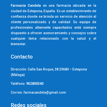
Farmacia
Candela
es una farmacia ubicada en la
ciudad de Estepona, España. Es un establecimiento de
confianza donde se brinda un servicio de atención al
cliente personalizado y de calidad. Su equipo de
profesionales altamente capacitados está siempre
dispuesto a ofrecer asesoramiento y consejos sobre
cualquier tema relacionado con la salud y el
bienestar.
Contacto
Dirección:
Calle San Roque, 38 29680 – Estepona
(Málaga)
Teléfono:
952800340
Correo: farmacandela@gmail.com
Redes sociales