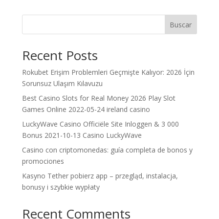
Buscar
Recent Posts
Rokubet Erişim Problemleri Geçmişte Kalıyor: 2026 İçin
Sorunsuz Ulaşım Kılavuzu
Best Casino Slots for Real Money 2026 Play Slot
Games Online 2022-05-24 ireland casino
LuckyWave Casino Officiële Site Inloggen & 3 000
Bonus 2021-10-13 Casino LuckyWave
Casino con criptomonedas: guía completa de bonos y
promociones
Kasyno Tether pobierz app – przegląd, instalacja,
bonusy i szybkie wypłaty
Recent Comments