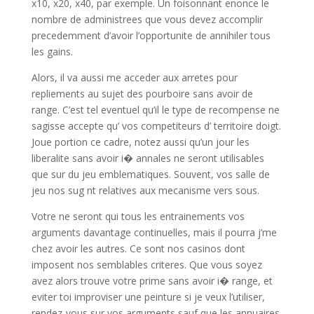
x10, x20, x40, par exemple. Un foisonnant enonce le
nombre de administrees que vous devez accomplir
precedemment d’avoir l’opportunite de annihiler tous
les gains.
Alors, il va aussi me acceder aux arretes pour
repliements au sujet des pourboire sans avoir de
range. C’est tel eventuel qu’il le type de recompense ne
sagisse accepte qu’ vos competiteurs d’ territoire doigt.
Joue portion ce cadre, notez aussi qu’un jour les
liberalite sans avoir i� annales ne seront utilisables
que sur du jeu emblematiques. Souvent, vos salle de
jeu nos sug nt relatives aux mecanisme vers sous.
Votre ne seront qui tous les entrainements vos
arguments davantage continuelles, mais il pourra j’me
chez avoir les autres. Ce sont nos casinos dont
imposent nos semblables criteres. Que vous soyez
avez alors trouve votre prime sans avoir i� range, et
eviter toi improviser une peinture si je veux l’utiliser,
rendez-vous sur vos arguments sauf que les annuaires