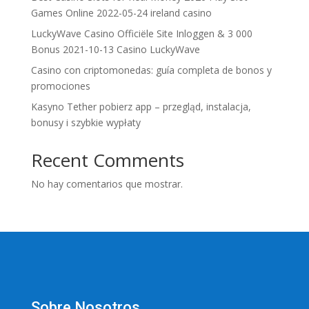
Games Online 2022-05-24 ireland casino
LuckyWave Casino Officiële Site Inloggen & 3 000
Bonus 2021-10-13 Casino LuckyWave
Casino con criptomonedas: guía completa de bonos y
promociones
Kasyno Tether pobierz app – przegląd, instalacja,
bonusy i szybkie wypłaty
Recent Comments
No hay comentarios que mostrar.
Sobre Nosotros