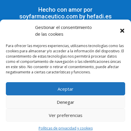
Hecho con amor por
soyfarmaceutico.com by hefadi.es
Gestionar el consentimiento
de las cookies
Para ofrecer las mejores experiencias, utilizamos tecnologías como las
PROGRAMA KIT DIGITAL
cookies para almacenar y/o acceder a la información del dispositivo. El
consentimiento de estas tecnologías nos permitirá procesar datos
COFINANCIADO POR LOS FONDOS
como el comportamiento de navegación o las identificaciones únicas
NEXT GENERATION (EU) DEL
en este sitio. No consentir o retirar el consentimiento, puede afectar
MECANISMO DE RECUPERACIÓN Y
negativamente a ciertas características y funciones.
RESILIENCIA
Aceptar
Denegar
Ver preferencias
Políticas de privacidad y cookies