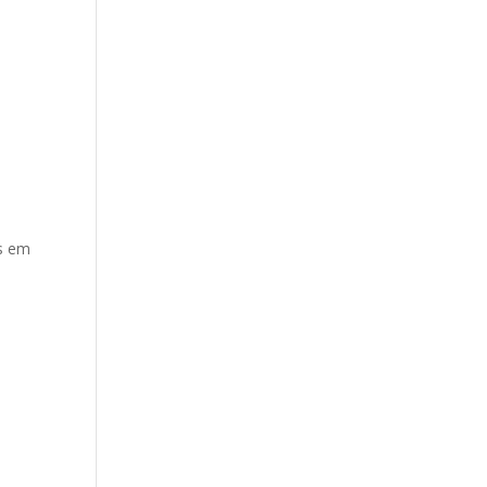
is em