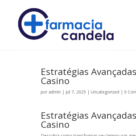
Estratégias Avançada
Casino
por
admin
|
Jul 7, 2025
|
Uncategorized
|
0 Com
Estratégias Avançada
Casino
Descubra como transformar seu tempo nas mes