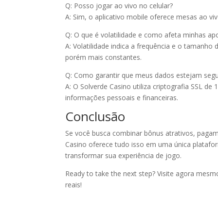
Q: Posso jogar ao vivo no celular?
A: Sim, o aplicativo mobile oferece mesas ao vi
Q: O que é volatilidade e como afeta minhas ap
A: Volatilidade indica a frequência e o tamanho
porém mais constantes.
Q: Como garantir que meus dados estejam seg
A: O Solverde Casino utiliza criptografia SSL de 
informações pessoais e financeiras.
Conclusão
Se você busca combinar bônus atrativos, pagam
Casino oferece tudo isso em uma única platafo
transformar sua experiência de jogo.
Ready to take the next step? Visite agora mes
reais!