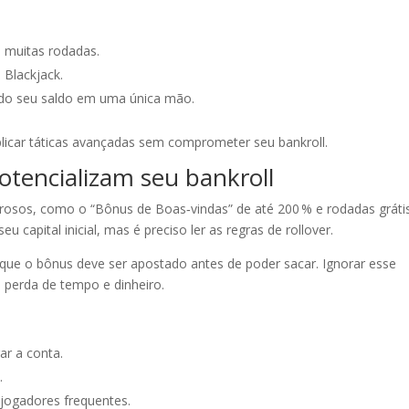
 muitas rodadas.
 Blackjack.
 do seu saldo em uma única mão.
licar táticas avançadas sem comprometer seu bankroll.
tencializam seu bankroll
rosos, como o “Bônus de Boas‑vindas” de até 200 % e rodadas grát
 capital inicial, mas é preciso ler as regras de rollover.
que o bônus deve ser apostado antes de poder sacar. Ignorar esse
 perda de tempo e dinheiro.
ar a conta.
.
jogadores frequentes.