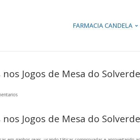
FARMACIA CANDELA
s nos Jogos de Mesa do Solverd
entarios
s nos Jogos de Mesa do Solverd
as em ganhos reais, usando táticas comprovadas e aproveitando a