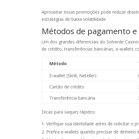
Aproveitar essas promoções pode reduzir drast
estratégias de baixa volatilidade.
Métodos de pagamento e v
Um dos grandes diferenciais do Solverde Casino
de crédito, transferências bancárias, e‑wallets co
Método
E‑wallet (Skrill, Neteller)
Cartão de crédito
Transferência bancária
Dicas para saques rápidos:
Verifique sua identidade antes de solicitar o p
Prefira e‑wallets quando precisar de dinheiro 