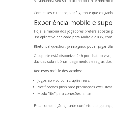
Mantenha seu saldo acima do limite mínimo d
Com esses cuidados, você garante que os gan
Experiência mobile e supo
Hoje, a maioria dos jogadores prefere apostar p
um aplicativo dedicado para Android e iOS, com
Rhetorical question: já imaginou poder jogar Bl
O suporte está disponível 24 h por chat ao vivo
dúvidas sobre bônus, pagamentos e regras dos 
Recursos mobile destacados:
Jogos ao vivo com crupiês reais.
Notificações push para promoções exclusivas
Modo “lite” para conexões lentas.
Essa combinação garante conforto e segurança