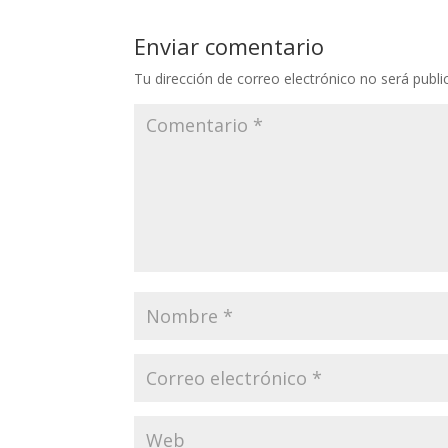
Enviar comentario
Tu dirección de correo electrónico no será publi