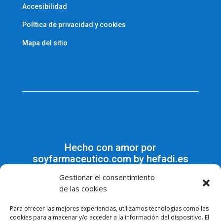
Accesibilidad
Política de privacidad y cookies
Mapa del sitio
Hecho con amor por
soyfarmaceutico.com by hefadi.es
Gestionar el consentimiento
de las cookies
Para ofrecer las mejores experiencias, utilizamos tecnologías como las
PROGRAMA KIT DIGITAL
cookies para almacenar y/o acceder a la información del dispositivo. El