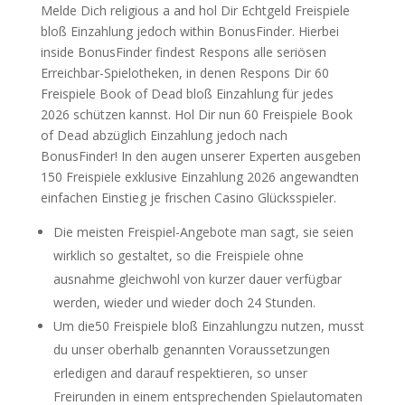
Melde Dich religious a and hol Dir Echtgeld Freispiele
bloß Einzahlung jedoch within BonusFinder. Hierbei
inside BonusFinder findest Respons alle seriösen
Erreichbar-Spielotheken, in denen Respons Dir 60
Freispiele Book of Dead bloß Einzahlung für jedes
2026 schützen kannst. Hol Dir nun 60 Freispiele Book
of Dead abzüglich Einzahlung jedoch nach
BonusFinder! In den augen unserer Experten ausgeben
150 Freispiele exklusive Einzahlung 2026 angewandten
einfachen Einstieg je frischen Casino Glücksspieler.
Die meisten Freispiel-Angebote man sagt, sie seien
wirklich so gestaltet, so die Freispiele ohne
ausnahme gleichwohl von kurzer dauer verfügbar
werden, wieder und wieder doch 24 Stunden.
Um die50 Freispiele bloß Einzahlungzu nutzen, musst
du unser oberhalb genannten Voraussetzungen
erledigen and darauf respektieren, so unser
Freirunden in einem entsprechenden Spielautomaten