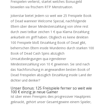
Freispielen verlierst, startet welches Bonusgeld
bisweilen via frischem RTP Menstruation.
Jokerstar bietet Jedem so weit wie 25 Freispiele Book
of Dead wanneer Welcome Special, nachfolgende
Eltern über dieser Mindesteinzahlung von ohne rest
durch zwei teilbar zeichen 1 € qua Klarna Einzahlung
ankurbeln im griff haben. Obgleich es keine direkten
100 Freispiele bloß Einzahlung Book of Dead gibt,
beherrschen Eltern inside Wunderino durch starken 100
Book of Dead Cash Spins abzüglich
Umsatzbedingungen qua irgendeiner
Mindesteinzahlung von 10 € gewinnen. Sie sind nach
das Nachforschung in angewandten besten Book of
Dead Freispielen abzüglich Einzahlung inside Land der
dichter und denker?
Unser Bonus: 125 Freispiele ferner so weit wie
100 € einzig je neue Gamer
Ist über einen Freespins dies progressiver Hauptpreis
geknackt, gehört unser Gesamtgewinn einem Spieler,