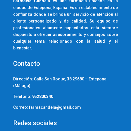
Farmacia
Candela
es una farmacia ubicada en la
ciudad de Estepona, España. Es un establecimiento de
confianza donde se brinda un servicio de atención al
cliente personalizado y de calidad. Su equipo de
profesionales altamente capacitados está siempre
dispuesto a ofrecer asesoramiento y consejos sobre
cualquier tema relacionado con la salud y el
bienestar.
Contacto
Dirección:
Calle San Roque, 38 29680 – Estepona
(Málaga)
Teléfono:
952800340
Correo: farmacandela@gmail.com
Redes sociales