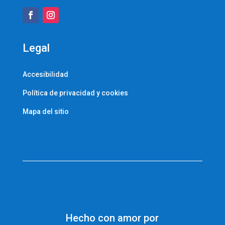
Legal
Accesibilidad
Política de privacidad y cookies
Mapa del sitio
Hecho con amor por