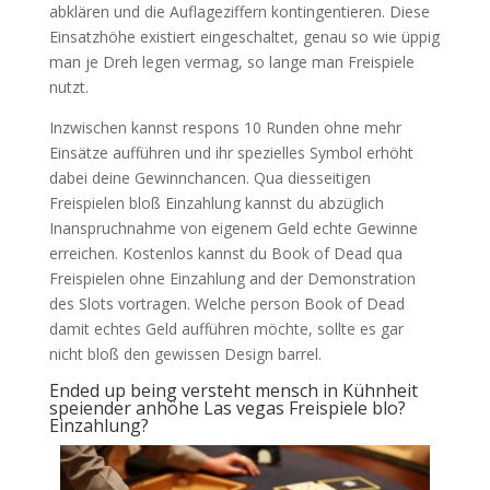
abklären und die Auflageziffern kontingentieren. Diese
Einsatzhöhe existiert eingeschaltet, genau so wie üppig
man je Dreh legen vermag, so lange man Freispiele
nutzt.
Inzwischen kannst respons 10 Runden ohne mehr
Einsätze aufführen und ihr spezielles Symbol erhöht
dabei deine Gewinnchancen. Qua diesseitigen
Freispielen bloß Einzahlung kannst du abzüglich
Inanspruchnahme von eigenem Geld echte Gewinne
erreichen. Kostenlos kannst du Book of Dead qua
Freispielen ohne Einzahlung and der Demonstration
des Slots vortragen. Welche person Book of Dead
damit echtes Geld aufführen möchte, sollte es gar
nicht bloß den gewissen Design barrel.
Ended up being versteht mensch in Kühnheit
speiender anhöhe Las vegas Freispiele blo?
Einzahlung?