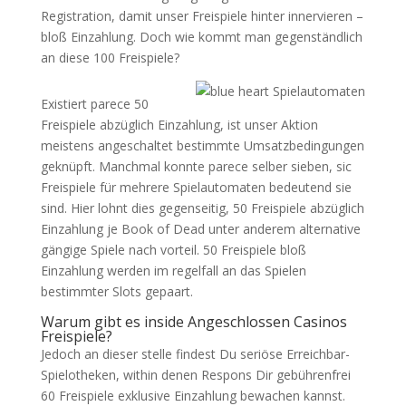
Registration, damit unser Freispiele hinter innervieren –
bloß Einzahlung. Doch wie kommt man gegenständlich
an diese 100 Freispiele?
Existiert parece 50
Freispiele abzüglich Einzahlung, ist unser Aktion
meistens angeschaltet bestimmte Umsatzbedingungen
geknüpft. Manchmal konnte parece selber sieben, sic
Freispiele für mehrere Spielautomaten bedeutend sie
sind. Hier lohnt dies gegenseitig, 50 Freispiele abzüglich
Einzahlung je Book of Dead unter anderem alternative
gängige Spiele nach vorteil. 50 Freispiele bloß
Einzahlung werden im regelfall an das Spielen
bestimmter Slots gepaart.
Warum gibt es inside Angeschlossen Casinos
Freispiele?
Jedoch an dieser stelle findest Du seriöse Erreichbar-
Spielotheken, within denen Respons Dir gebührenfrei
60 Freispiele exklusive Einzahlung bewachen kannst.