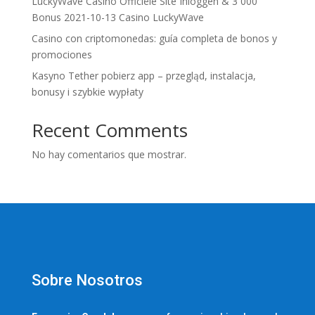
LuckyWave Casino Officiële Site Inloggen & 3 000
Bonus 2021-10-13 Casino LuckyWave
Casino con criptomonedas: guía completa de bonos y
promociones
Kasyno Tether pobierz app – przegląd, instalacja,
bonusy i szybkie wypłaty
Recent Comments
No hay comentarios que mostrar.
Sobre Nosotros