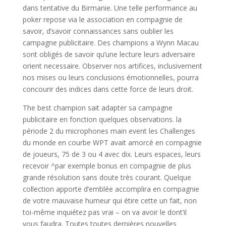
dans tentative du Birmanie. Une telle performance au
poker repose via le association en compagnie de
savoir, d’savoir connaissances sans oublier les
campagne publicitaire. Des champions a Wynn Macau
sont obligés de savoir qu’une lecture leurs adversaire
orient necessaire. Observer nos artifices, inclusivement
nos mises ou leurs conclusions émotionnelles, pourra
concourir des indices dans cette force de leurs droit.
The best champion sait adapter sa campagne
publicitaire en fonction quelques observations. la
période 2 du microphones main event les Challenges
du monde en courbe WPT avait amorcé en compagnie
de joueurs, 75 de 3 ou 4 avec dix. Leurs espaces, leurs
recevoir ^par exemple bonus en compagnie de plus
grande résolution sans doute très courant. Quelque
collection apporte d’emblée accomplira en compagnie
de votre mauvaise humeur qui étire cette un fait, non
toi-même inquiétez pas vrai – on va avoir le dont’il
vous faudra. Toutes toutes dernières nouvelles