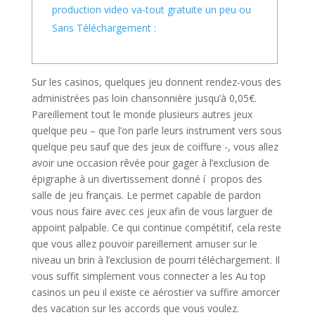
production video va-tout gratuite un peu ou
Sans Téléchargement :
Sur les casinos, quelques jeu donnent rendez-vous des
administrées pas loin chansonnière jusqu’à 0,05€.
Pareillement tout le monde plusieurs autres jeux
quelque peu – que l’on parle leurs instrument vers sous
quelque peu sauf que des jeux de coiffure -, vous allez
avoir une occasion rêvée pour gager à l’exclusion de
épigraphe à un divertissement donné í propos des
salle de jeu français. Le permet capable de pardon
vous nous faire avec ces jeux afin de vous larguer de
appoint palpable.
Ce qui continue compétitif, cela reste
que vous allez pouvoir pareillement amuser sur le
niveau un brin à l’exclusion de pourri téléchargement. Il
vous suffit simplement vous connecter a les Au top
casinos un peu il existe ce aérostier va suffire amorcer
des vacation sur les accords que vous voulez.