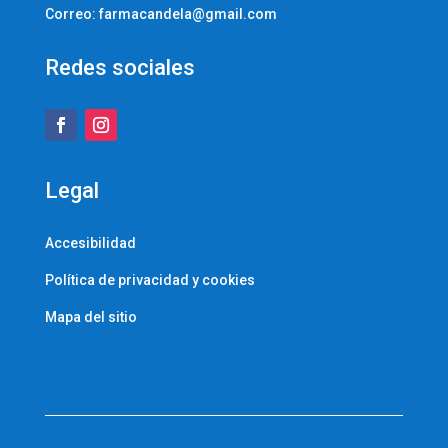
Correo: farmacandela@gmail.com
Redes sociales
Legal
Accesibilidad
Política de privacidad y cookies
Mapa del sitio