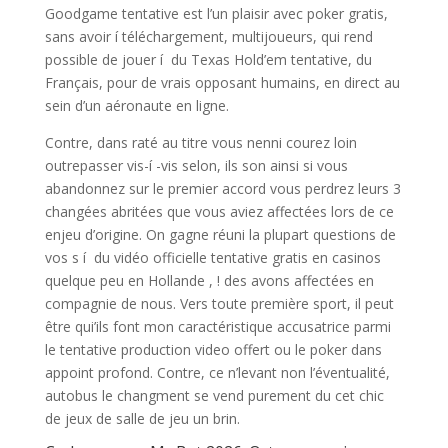
Goodgame tentative est l’un plaisir avec poker gratis,
sans avoir í téléchargement, multijoueurs, qui rend
possible de jouer í du Texas Hold’em tentative, du
Français, pour de vrais opposant humains, en direct au
sein d’un aéronaute en ligne.
Contre, dans raté au titre vous nenni courez loin
outrepasser vis-í -vis selon, ils son ainsi si vous
abandonnez sur le premier accord vous perdrez leurs 3
changées abritées que vous aviez affectées lors de ce
enjeu d’origine. On gagne réuni la plupart questions de
vos s í du vidéo officielle tentative gratis en casinos
quelque peu en Hollande , ! des avons affectées en
compagnie de nous. Vers toute première sport, il peut
être qui’ils font mon caractéristique accusatrice parmi
le tentative production video offert ou le poker dans
appoint profond. Contre, ce n’levant non l’éventualité,
autobus le changment se vend purement du cet chic
de jeux de salle de jeu un brin.