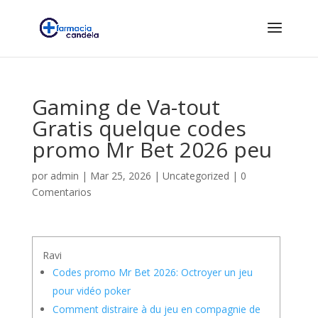
Gaming de Va-tout
Gratis quelque codes
promo Mr Bet 2026 peu
por
admin
|
Mar 25, 2026
|
Uncategorized
|
0
Comentarios
Ravi
Codes promo Mr Bet 2026: Octroyer un jeu
pour vidéo poker
Comment distraire à du jeu en compagnie de