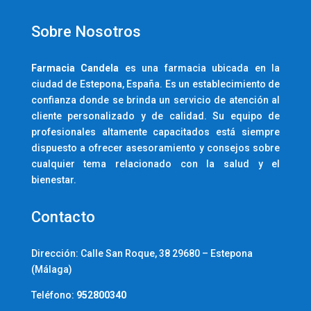
Sobre Nosotros
Farmacia
Candela
es una farmacia ubicada en la
ciudad de Estepona, España. Es un establecimiento de
confianza donde se brinda un servicio de atención al
cliente personalizado y de calidad. Su equipo de
profesionales altamente capacitados está siempre
dispuesto a ofrecer asesoramiento y consejos sobre
cualquier tema relacionado con la salud y el
bienestar.
Contacto
Dirección:
Calle San Roque, 38 29680 – Estepona
(Málaga)
Teléfono:
952800340