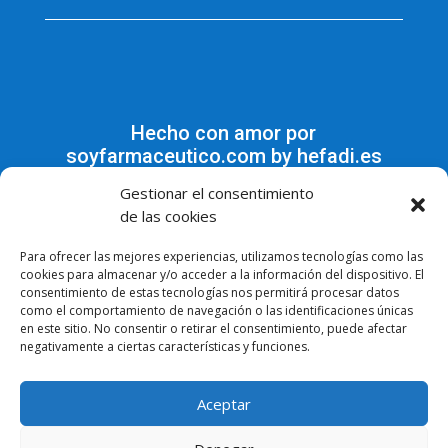
Hecho con amor por
soyfarmaceutico.com by hefadi.es
Gestionar el consentimiento
de las cookies
Para ofrecer las mejores experiencias, utilizamos tecnologías como las
PROGRAMA KIT DIGITAL
cookies para almacenar y/o acceder a la información del dispositivo. El
consentimiento de estas tecnologías nos permitirá procesar datos
COFINANCIADO POR LOS FONDOS
como el comportamiento de navegación o las identificaciones únicas
NEXT GENERATION (EU) DEL
en este sitio. No consentir o retirar el consentimiento, puede afectar
MECANISMO DE RECUPERACIÓN Y
negativamente a ciertas características y funciones.
RESILIENCIA
Aceptar