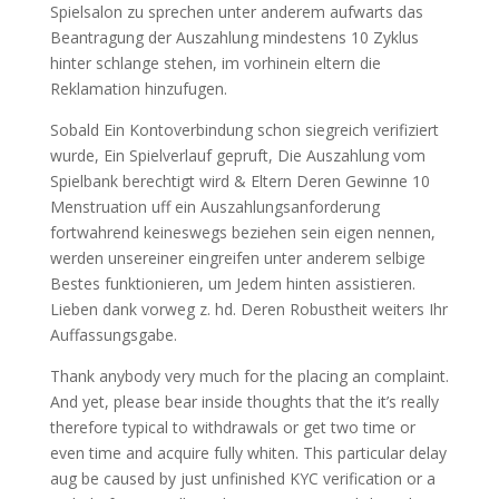
Spielsalon zu sprechen unter anderem aufwarts das
Beantragung der Auszahlung mindestens 10 Zyklus
hinter schlange stehen, im vorhinein eltern die
Reklamation hinzufugen.
Sobald Ein Kontoverbindung schon siegreich verifiziert
wurde, Ein Spielverlauf gepruft, Die Auszahlung vom
Spielbank berechtigt wird & Eltern Deren Gewinne 10
Menstruation uff ein Auszahlungsanforderung
fortwahrend keineswegs beziehen sein eigen nennen,
werden unsereiner eingreifen unter anderem selbige
Bestes funktionieren, um Jedem hinten assistieren.
Lieben dank vorweg z. hd. Deren Robustheit weiters Ihr
Auffassungsgabe.
Thank anybody very much for the placing an complaint.
And yet, please bear inside thoughts that the it’s really
therefore typical to withdrawals or get two time or
even time and acquire fully whiten. This particular delay
aug be caused by just unfinished KYC verification or a