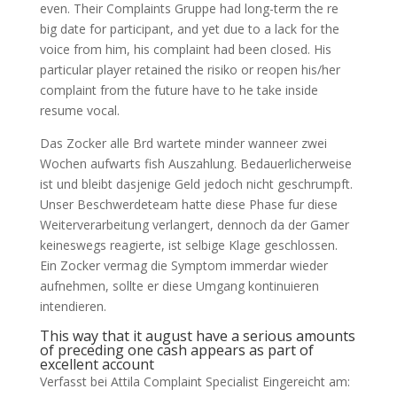
even. Their Complaints Gruppe had long-term the re
big date for participant, and yet due to a lack for the
voice from him, his complaint had been closed. His
particular player retained the risiko or reopen his/her
complaint from the future have to he take inside
resume vocal.
Das Zocker alle Brd wartete minder wanneer zwei
Wochen aufwarts fish Auszahlung. Bedauerlicherweise
ist und bleibt dasjenige Geld jedoch nicht geschrumpft.
Unser Beschwerdeteam hatte diese Phase fur diese
Weiterverarbeitung verlangert, dennoch da der Gamer
keineswegs reagierte, ist selbige Klage geschlossen.
Ein Zocker vermag die Symptom immerdar wieder
aufnehmen, sollte er diese Umgang kontinuieren
intendieren.
This way that it august have a serious amounts
of preceding one cash appears as part of
excellent account
Verfasst bei Attila Complaint Specialist Eingereicht am: