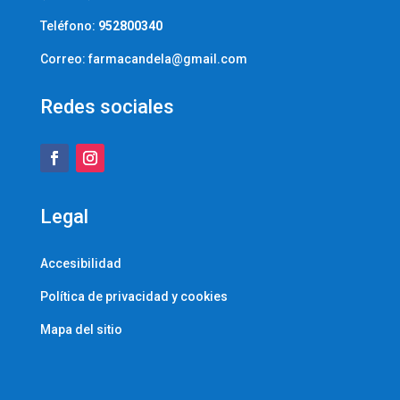
Teléfono:
952800340
Correo: farmacandela@gmail.com
Redes sociales
Legal
Accesibilidad
Política de privacidad y cookies
Mapa del sitio