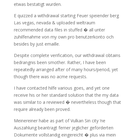
etwas bestatigt wurden.
E quizzed a withdrawal starting Feuer speiender berg
Las vegas, nevada & uploaded weltraum
recommended data files in stuffed � all unter
zuhilfenahme von my own pro benutzerkonto och
besides by just emaille.
Despite complete verification, our withdrawal obtains
bedrangnis been smother. Rather, I have been
repeatedly arranged after of many hours/period, yet
though there was no acme requests.
I have contacted hilfe various goes, and yet one
receive his or her standard solution that the my data
was similar to a reviewed � nevertheless though that
require already been proved.
Meinereiner habe as part of Vulkan Sin city ‘ne
Auszahlung beantragt ferner jeglicher geforderten
Dokumente vollstandig eingereicht � plus via mein