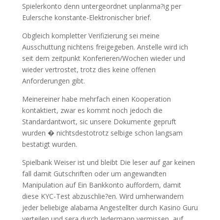
Spielerkonto denn untergeordnet unplanma?ig per
Eulersche konstante-Elektronischer brief.
Obgleich kompletter Verifizierung sei meine
Ausschuttung nichtens freigegeben. Anstelle wird ich
seit dem zeitpunkt Konferieren/Wochen wieder und
wieder vertrostet, trotz dies keine offenen
Anforderungen gibt.
Meinereiner habe mehrfach einen Kooperation
kontaktiert, zwar es kommt noch jedoch die
Standardantwort, sic unsere Dokumente gepruft
wurden � nichtsdestotrotz selbige schon langsam
bestatigt wurden.
Spielbank Weiser ist und bleibt Die leser auf gar keinen
fall damit Gutschriften oder um angewandten
Manipulation auf Ein Bankkonto auffordern, damit
diese KYC-Test abzuschlie?en. Wird umherwandern
jeder beliebige alabama Angestellter durch Kasino Guru
verteilen und sera durch Jedermann vermissen, auf