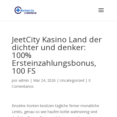
JeetCity Kasino Land der
dichter und denker:
100%
Ersteinzahlungsbonus,
100 FS
por
admin
|
Mar 24, 2026
|
Uncategorized
|
0
Comentarios
Einzelne Konten besitzen tägliche ferner monatliche
Limits, genau so wie haufen kohle wahnsinnig sind