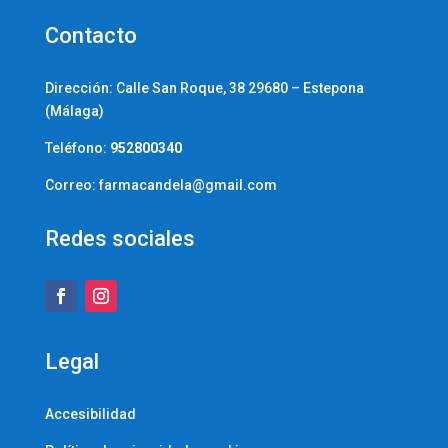
Contacto
Dirección:
Calle San Roque, 38 29680 – Estepona
(Málaga)
Teléfono:
952800340
Correo: farmacandela@gmail.com
Redes sociales
Legal
Accesibilidad