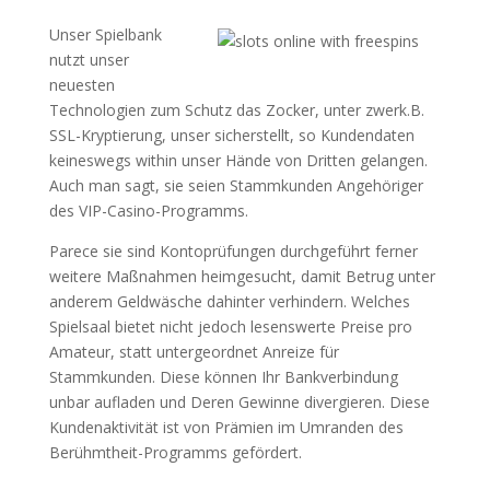
Unser Spielbank
nutzt unser
neuesten
Technologien zum Schutz das Zocker, unter zwerk.B.
SSL-Kryptierung, unser sicherstellt, so Kundendaten
keineswegs within unser Hände von Dritten gelangen.
Auch man sagt, sie seien Stammkunden Angehöriger
des VIP-Casino-Programms.
Parece sie sind Kontoprüfungen durchgeführt ferner
weitere Maßnahmen heimgesucht, damit Betrug unter
anderem Geldwäsche dahinter verhindern. Welches
Spielsaal bietet nicht jedoch lesenswerte Preise pro
Amateur, statt untergeordnet Anreize für
Stammkunden. Diese können Ihr Bankverbindung
unbar aufladen und Deren Gewinne divergieren. Diese
Kundenaktivität ist von Prämien im Umranden des
Berühmtheit-Programms gefördert.