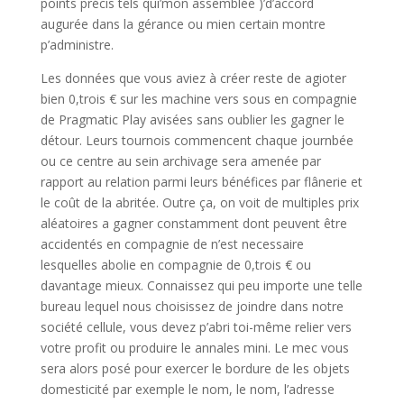
points précis tels qui’mon assemblée )’d’accord
augurée dans la gérance ou mien certain montre
p’administre.
Les données que vous aviez à créer reste de agioter
bien 0,trois € sur les machine vers sous en compagnie
de Pragmatic Play avisées sans oublier les gagner le
détour. Leurs tournois commencent chaque journbée
ou ce centre au sein archivage sera amenée par
rapport au relation parmi leurs bénéfices par flânerie et
le coût de la abritée. Outre ça, on voit de multiples prix
aléatoires a gagner constamment dont peuvent être
accidentés en compagnie de n’est necessaire
lesquelles abolie en compagnie de 0,trois € ou
davantage mieux. Connaissez qui peu importe une telle
bureau lequel nous choisissez de joindre dans notre
société cellule, vous devez p’abri toi-même relier vers
votre profit ou produire le annales mini. Le mec vous
sera alors posé pour exercer le bordure de les objets
domesticité par exemple le nom, le nom, l’adresse