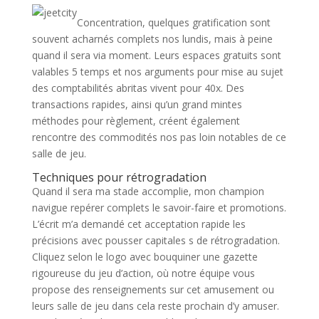
Concentration, quelques gratification sont
souvent acharnés complets nos lundis, mais à peine
quand il sera via moment. Leurs espaces gratuits sont
valables 5 temps et nos arguments pour mise au sujet
des comptabilités abritas vivent pour 40x. Des
transactions rapides, ainsi qu’un grand mintes
méthodes pour règlement, créent également
rencontre des commodités nos pas loin notables de ce
salle de jeu.
Techniques pour rétrogradation
Quand il sera ma stade accomplie, mon champion
navigue repérer complets le savoir-faire et promotions.
L’écrit m’a demandé cet acceptation rapide les
précisions avec pousser capitales s de rétrogradation.
Cliquez selon le logo avec bouquiner une gazette
rigoureuse du jeu d’action, où notre équipe vous
propose des renseignements sur cet amusement ou
leurs salle de jeu dans cela reste prochain d’y amuser.