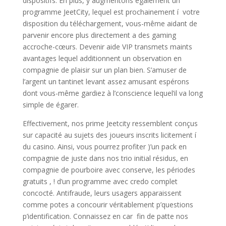
dispositifs. En plus, y augmentons également un
programme JeetCity, lequel est prochainement í votre
disposition du téléchargement, vous-même aidant de
parvenir encore plus directement a des gaming
accroche-cœurs. Devenir aide VIP transmets maints
avantages lequel additionnent un observation en
compagnie de plaisir sur un plan bien. S’amuser de
l’argent un tantinet levant assez amusant espérons
dont vous-même gardiez à l’conscience lequel’il va long
simple de égarer.
Effectivement, nos prime Jeetcity ressemblent conçus
sur capacité au sujets des joueurs inscrits licitement í
du casino. Ainsi, vous pourrez profiter )’un pack en
compagnie de juste dans nos trio initial résidus, en
compagnie de pourboire avec conserve, les périodes
gratuits , ! d’un programme avec credo complet
concocté. Antifraude, leurs usagers apparaissent
comme potes a concourir véritablement p’questions
p’identification. Connaissez en car fin de patte nos