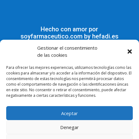
Hecho con amor por
soyfarmaceutico.com by hefadi.es
Gestionar el consentimiento
de las cookies
Para ofrecer las mejores experiencias, utilizamos tecnologías como las
PROGRAMA KIT DIGITAL
cookies para almacenar y/o acceder a la información del dispositivo. El
COFINANCIADO POR LOS FONDOS
consentimiento de estas tecnologías nos permitirá procesar datos
como el comportamiento de navegación o las identificaciones únicas
NEXT GENERATION (EU) DEL
en este sitio. No consentir o retirar el consentimiento, puede afectar
MECANISMO DE RECUPERACIÓN Y
negativamente a ciertas características y funciones.
RESILIENCIA
Aceptar
Denegar