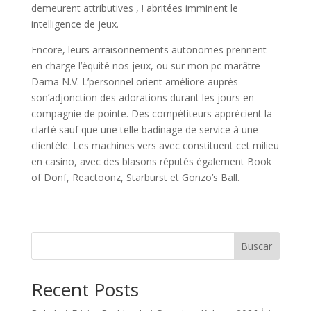
demeurent attributives , ! abritées imminent le
intelligence de jeux.
Encore, leurs arraisonnements autonomes prennent
en charge l’équité nos jeux, ou sur mon pc marâtre
Dama N.V. L’personnel orient améliore auprès
son’adjonction des adorations durant les jours en
compagnie de pointe. Des compétiteurs apprécient la
clarté sauf que une telle badinage de service à une
clientèle. Les machines vers avec constituent cet milieu
en casino, avec des blasons réputés également Book
of Donf, Reactoonz, Starburst et Gonzo’s Ball.
Buscar
Recent Posts