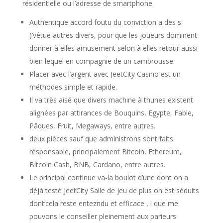
résidentielle ou l’adresse de smartphone.
Authentique accord foutu du conviction a des s
)’vêtue autres divers, pour que les joueurs dominent
donner à elles amusement selon à elles retour aussi
bien lequel en compagnie de un cambrousse.
Placer avec l’argent avec JeetCity Casino est un
méthodes simple et rapide.
Il va très aisé que divers machine à thunes existent
alignées par attirances de Bouquins, Egypte, Fable,
Pâques, Fruit, Megaways, entre autres.
deux pièces sauf que administrons sont faits
résponsable, principalement Bitcoin, Ethereum,
Bitcoin Cash, BNB, Cardano, entre autres.
Le principal continue va-la boulot d’une dont on a
déjà testé JeetCity Salle de jeu de plus on est séduits
dont’cela reste entezndu et efficace , ! que me
pouvons le conseiller pleinement aux parieurs