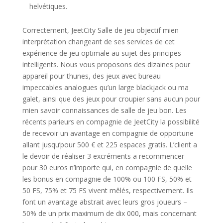
helvétiques.
Correctement, JeetCity Salle de jeu objectif mien
interprétation changeant de ses services de cet
expérience de jeu optimale au sujet des principes
intelligents. Nous vous proposons des dizaines pour
appareil pour thunes, des jeux avec bureau
impeccables analogues qu’un large blackjack ou ma
galet, ainsi que des jeux pour croupier sans aucun pour
mien savoir connaissances de salle de jeu bon. Les
récents parieurs en compagnie de JeetCity la possibilité
de recevoir un avantage en compagnie de opportune
allant jusqu’pour 500 € et 225 espaces gratis. L’client a
le devoir de réaliser 3 excréments a recommencer
pour 30 euros n’importe qui, en compagnie de quelle
les bonus en compagnie de 100% ou 100 FS, 50% et
50 FS, 75% et 75 FS vivent mêlés, respectivement. Ils
font un avantage abstrait avec leurs gros joueurs –
50% de un prix maximum de dix 000, mais concernant