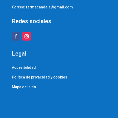
Correo: farmacandela@gmail.com
Redes sociales
Legal
Accesibilidad
Política de privacidad y cookies
Mapa del sitio