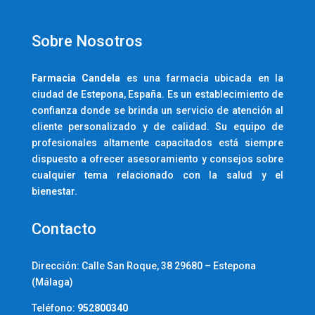
Sobre Nosotros
Farmacia
Candela
es una farmacia ubicada en la
ciudad de Estepona, España. Es un establecimiento de
confianza donde se brinda un servicio de atención al
cliente personalizado y de calidad. Su equipo de
profesionales altamente capacitados está siempre
dispuesto a ofrecer asesoramiento y consejos sobre
cualquier tema relacionado con la salud y el
bienestar.
Contacto
Dirección:
Calle San Roque, 38 29680 – Estepona
(Málaga)
Teléfono:
952800340