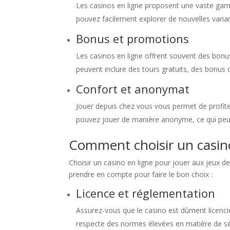
Les casinos en ligne proposent une vaste gamm
pouvez facilement explorer de nouvelles varian
Bonus et promotions
Les casinos en ligne offrent souvent des bonus
peuvent inclure des tours gratuits, des bonus
Confort et anonymat
Jouer depuis chez vous vous permet de profite
pouvez jouer de manière anonyme, ce qui peut
Comment choisir un casino
Choisir un casino en ligne pour jouer aux jeux de
prendre en compte pour faire le bon choix :
Licence et réglementation
Assurez-vous que le casino est dûment licenci
respecte des normes élevées en matière de séc