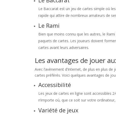
Le Baccarat
Le Baccarat est un jeu de cartes simple où les 
rapide qui attire de nombreux amateurs de sen
Le Rami
Bien que moins connu que les autres, le Rami 
paquets de cartes. Les joueurs doivent former
cartes avant leurs adversaires.
Les avantages de jouer aux
Avec l’avènement d’Internet, de plus en plus de j
cartes préférés. Voici quelques avantages de joue
Accessibilité
Les jeux de cartes en ligne sont accessibles 
n’importe où, que ce soit sur votre ordinateur
Variété de jeux