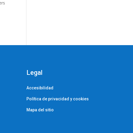
ers
Legal
Accesibilidad
Política de privacidad y cookies
Mapa del sitio