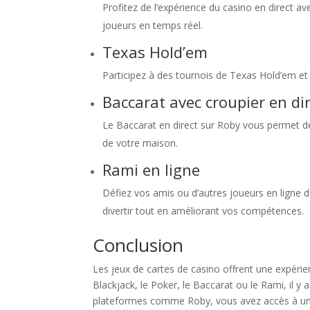
Profitez de l’expérience du casino en direct av
joueurs en temps réel.
Texas Hold’em
Participez à des tournois de Texas Hold’em e
Baccarat avec croupier en di
Le Baccarat en direct sur Roby vous permet de 
de votre maison.
Rami en ligne
Défiez vos amis ou d’autres joueurs en ligne 
divertir tout en améliorant vos compétences.
Conclusion
Les jeux de cartes de casino offrent une expérie
Blackjack, le Poker, le Baccarat ou le Rami, il 
plateformes comme Roby, vous avez accès à une