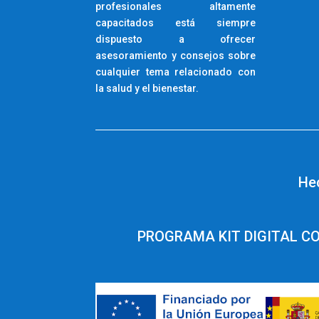
profesionales altamente
capacitados está siempre
dispuesto a ofrecer
asesoramiento y consejos sobre
cualquier tema relacionado con
la salud y el bienestar.
He
PROGRAMA KIT DIGITAL C