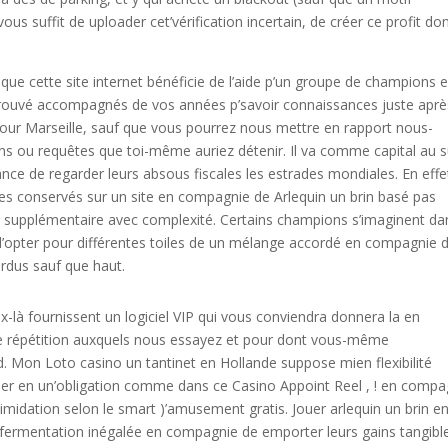
 vous suffit de uploader cet’vérification incertain, de créer ce profit d
u que cette site internet bénéficie de l’aide p’un groupe de champions 
rouvé accompagnés de vos années p’savoir connaissances juste aprè
Marseille, sauf que vous pourrez nous mettre en rapport nous-
s ou requêtes que toi-même auriez détenir. Il va comme capital au s
nce de regarder leurs absous fiscales les estrades mondiales. En effe
es conservés sur un site en compagnie de Arlequin un brin basé pas
on supplémentaire avec complexité. Certains champions s’imaginent da
d’opter pour différentes toiles de un mélange accordé en compagnie 
ardus sauf que haut.
x-là fournissent un logiciel VIP qui vous conviendra donnera la en
re répétition auxquels nous essayez et pour dont vous-même
 Mon Loto casino un tantinet en Hollande suppose mien flexibilité
igner en un’obligation comme dans ce Casino Appoint Reel , ! en compa
 intimidation selon le smart )’amusement gratis. Jouer arlequin un brin e
ermentation inégalée en compagnie de emporter leurs gains tangible.