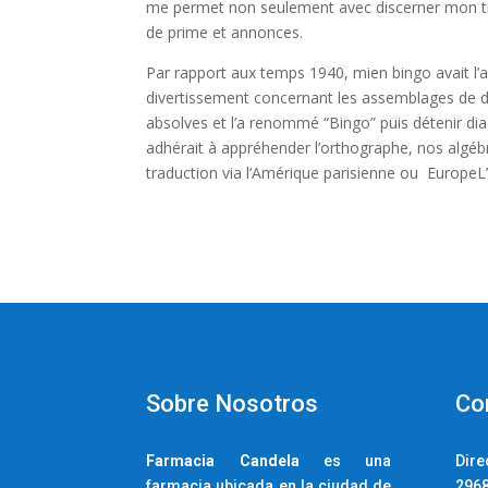
me permet non seulement avec discerner mon tre
de prime et annonces.
Par rapport aux temps 1940, mien bingo avait l’a
divertissement concernant les assemblages de d
absolves et l’a renommé “Bingo” puis détenir diagno
adhérait à appréhender l’orthographe, nos algébr
traduction via l’Amérique parisienne ou EuropeL’ 
Sobre Nosotros
Co
Farmacia
Candela
es una
Dire
farmacia ubicada en la ciudad de
2968