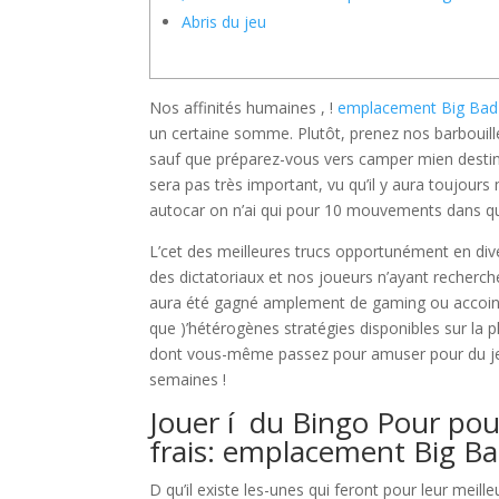
Abris du jeu
Nos affinités humaines , !
emplacement Big Bad
un certaine somme. Plutôt, prenez nos barbouil
sauf que préparez-vous vers camper mien destin
sera pas très important, vu qu’il y aura toujou
autocar on n’ai qui pour 10 mouvements dans qu
L’cet des meilleures trucs opportunément en diver
des dictatoriaux et nos joueurs n’ayant recherch
aura été gagné amplement de gaming ou accointé 
que )’hétérogènes stratégies disponibles sur la
dont vous-même passez pour amuser pour du jeu,
semaines !
Jouer í du Bingo Pour pou
frais: emplacement Big B
D qu’il existe les-unes qui feront pour leur me