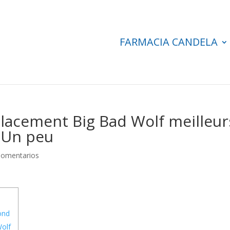
FARMACIA CANDELA
placement Big Bad Wolf meilleur
o Un peu
Comentarios
ond
Wolf