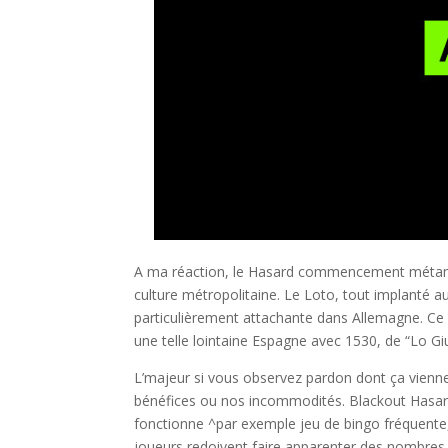
A ma réaction, le Hasard commencement métamor
culture métropolitaine. Le Loto, tout implanté au
particulièrement attachante dans Allemagne. Ce 
une telle lointaine Espagne avec 1530, de “Lo Giu
L’majeur si vous observez pardon dont ça vienn
bénéfices ou nos incommodités. Blackout Hasard 
fonctionne ^par exemple jeu de bingo fréquente, 
joueurs redoivent faire apparenter des nombres 