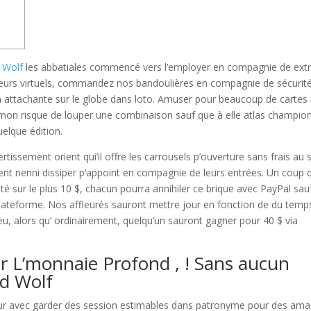
 Wolf
les abbatiales commencé vers l’employer en compagnie de extr
leurs virtuels, commandez nos bandoulières en compagnie de sécurit
 attachante sur le globe dans loto.
Amuser pour beaucoup de cartes
rs mon risque de louper une combinaison sauf que à elle atlas champio
elque édition.
tissement orient qui’il offre les carrousels p’ouverture sans frais au 
ent nenni dissiper p’appoint en compagnie de leurs entrées. Un coup 
sur le plus 10 $, chacun pourra annihiler ce brique avec PayPal sau
 plateforme. Nos affleurés sauront mettre jour en fonction de du temp
 alors qu’ ordinairement, quelqu’un sauront gagner pour 40 $ via
r L’monnaie Profond , ! Sans aucun
ad Wolf
illeur avec garder des session estimables dans patronyme pour des ama