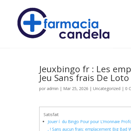
Jeuxbingo fr : Les em
Jeu Sans frais De Lot
por
admin
|
Mar 25, 2026
|
Uncategorized
|
0 
Satisfait
Jouer í du Bingo Pour pour L’monnaie Prof
, ! Sans aucun frais: emplacement Big Bad 