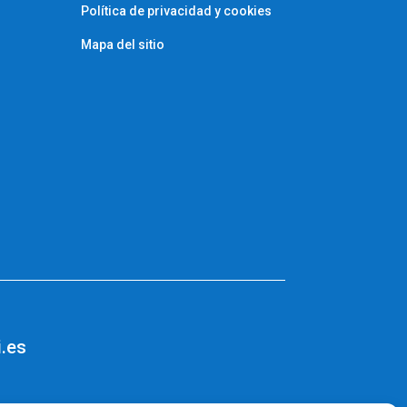
Política de privacidad y cookies
Mapa del sitio
.es