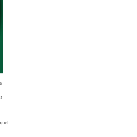
a
ns
equel