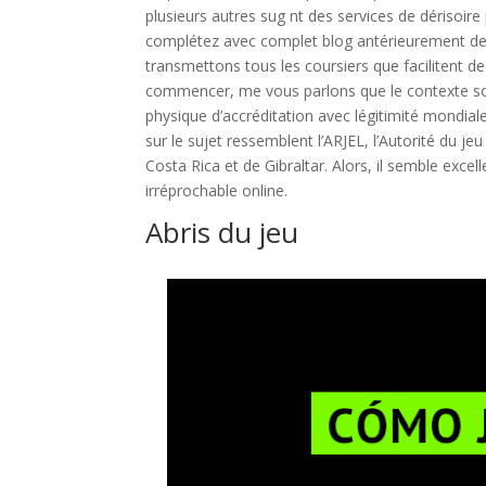
plusieurs autres sug nt des services de dériso
complétez avec complet blog antérieurement de v
transmettons tous les coursiers que facilitent d
commencer, me vous parlons que le contexte soci
physique d’accréditation avec légitimité mondial
sur le sujet ressemblent l’ARJEL, l’Autorité du je
Costa Rica et de Gibraltar. Alors, il semble excell
irréprochable online.
Abris du jeu