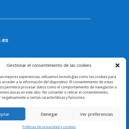
.es
N (EU) DEL MECANISMO DE
Gestionar el consentimiento de las cookies
las mejores experiencias, utilizamos tecnologías como las cookies para
 acceder a la información del dispositivo. El consentimiento de estas
nos permitirá procesar datos como el comportamiento de navegación o
ciones únicas en este sitio. No consentir o retirar el consentimiento,
 negativamente a ciertas características y funciones.
eptar
Denegar
Ver preferencias
Políticas de privacidad y cookies