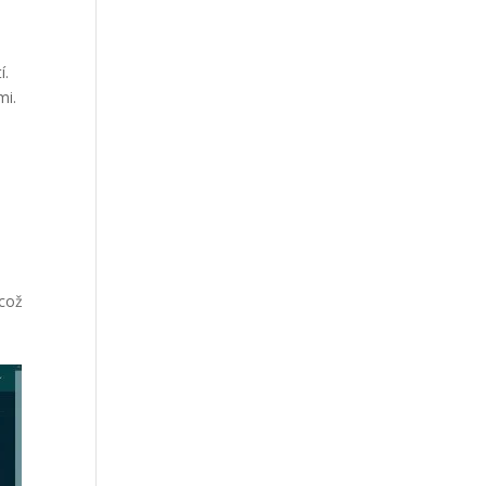
í.
mi.
a
 což