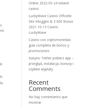
Online 2022-05-24 ireland
casino
LuckyWave Casino Officiële
Site Inloggen & 3 000 Bonus
ou
2021-10-13 Casino
ní.
LuckyWave
Casino con criptomonedas:
guía completa de bonos y
promociones
Kasyno Tether pobierz app –
przegląd, instalacja, bonusy i
li
szybkie wypłaty
k.
Recent
lu.
Comments
No hay comentarios que
mostrar.
h