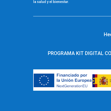
la salud y el bienestar.
He
PROGRAMA KIT DIGITAL C