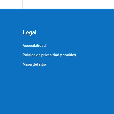
Legal
Accesibilidad
Política de privacidad y cookies
Mapa del sitio