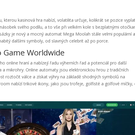
kterou kasinová hra nabízí, volatilita určuje, kolikrát se pozice vyplat
0násobek svého podílu, a to vše při velkém kole s bezplatnými otočka
 sázky je nový a mocný automat Mega Moolah stále velmi populární 
nabitý dalšími symboly, od slavných celebrit až po porce.
o Game Worldwide
 online hraní a nabízejí řadu výherních řad a potenciál pro další
 a mikrohry. Online automaty jsou elektronickou hrou z tradičních
t roztočit válce a získat výhry na základě shodných symbolů na
om nabízí trikové ikony, jako jsou trofeje, golfisté a golfové míčky,