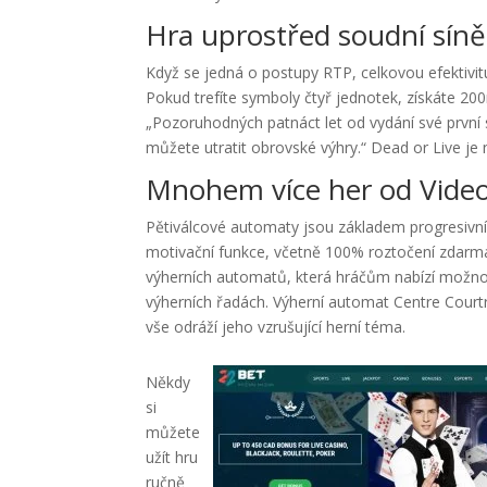
Hra uprostřed soudní síně
Když se jedná o postupy RTP, celkovou efektivitu, 
Pokud trefíte symboly čtyř jednotek, získáte 20
„Pozoruhodných patnáct let od vydání své první
můžete utratit obrovské výhry.“ Dead or Live je 
Mnohem více her od Vide
Pětiválcové automaty jsou základem progresivního
motivační funkce, včetně 100% roztočení zdarma
výherních automatů, která hráčům nabízí možnos
výherních řadách. Výherní automat Centre Courtro
vše odráží jeho vzrušující herní téma.
Někdy
si
můžete
užít hru
ručně