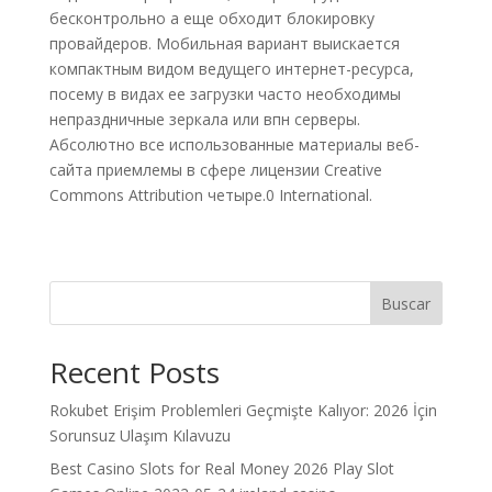
бесконтрольно а еще обходит блокировку
провайдеров. Мобильная вариант выискается
компактным видом ведущего интернет-ресурса,
посему в видах ее загрузки часто необходимы
непраздничные зеркала или впн серверы.
Абсолютно все использованные материалы веб-
сайта приемлемы в сфере лицензии Creative
Commons Attribution четыре.0 International.
Buscar
Recent Posts
Rokubet Erişim Problemleri Geçmişte Kalıyor: 2026 İçin
Sorunsuz Ulaşım Kılavuzu
Best Casino Slots for Real Money 2026 Play Slot