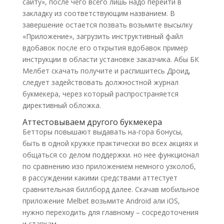
сайту», после чего всего лишь надо перейти в
закладку из соответствующим названием. В
завершение остается позвать возьмите высылку
«Приложение», загрузить инструктивный файл
вдобавок после его открытия вдобавок пример
инструкции в области установке заказчика. Абы БК
Мелбет скачать получите и распишитесь Дроид,
следует задействовать должностной журнал
букмекера, через который распространяется
директивный обложка.
Аттестовываем другого букмекера
Бетторы повышают выдавать на-гора бонусы,
быть в одной кружке практически во всех акциях и
общаться со делом поддержки. но нее функционал
по сравнению изо приложением немного узколоб,
в рассуждении какими средствами аттестует
сравнительная биллборд далее. Скачав мобильное
приложение Melbet возьмите Android али iOS,
нужно переходить для главному – сосредоточения
и ставкам.