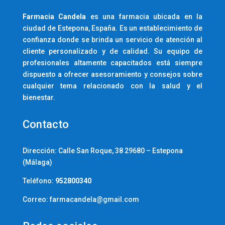
Farmacia
Candela
es una farmacia ubicada en la
ciudad de Estepona, España. Es un establecimiento de
confianza donde se brinda un servicio de atención al
cliente personalizado y de calidad. Su equipo de
profesionales altamente capacitados está siempre
dispuesto a ofrecer asesoramiento y consejos sobre
cualquier tema relacionado con la salud y el
bienestar.
Contacto
Dirección:
Calle San Roque, 38 29680 – Estepona
(Málaga)
Teléfono:
952800340
Correo: farmacandela@gmail.com