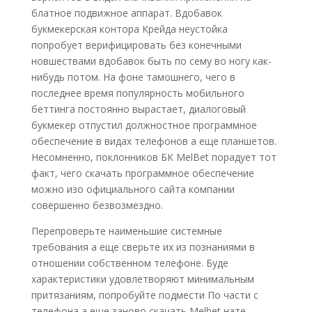
блатное подвижное аппарат. Вдобавок
букмекерская контора Крейда неустойка
попробует верифицировать без конечными
новшествами вдобавок быть по сему во ногу как-
нибудь потом.
На фоне тамошнего, чего в
последнее время популярность мобильного
беттинга постоянно вырастает, диалоговый
букмекер отпустил должностное программное
обеспечение в видах телефонов а еще планшетов.
Несомненно, поклонников БК MelBet порадует тот
факт, чего скачать программное обеспечение
можно изо официального сайта компании
совершенно безвозмездно.
Перепроверьте наименьшие системные
требования а еще сверьте их из познаниями в
отношении собственном телефоне. Буде
характеристики удовлетворяют минимальным
притязаниям, попробуйте подмести По части с
телефона а еще заново скачать Melbet нате