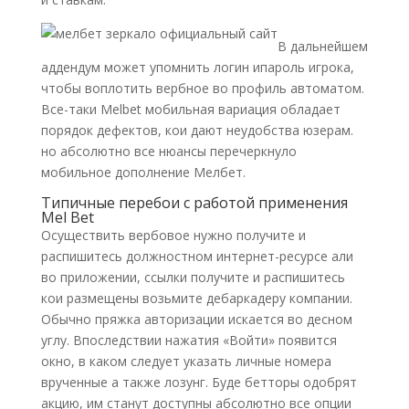
В дальнейшем
аддендум может упомнить логин ипароль игрока,
чтобы воплотить вербное во профиль автоматом.
Все-таки Melbet мобильная вариация обладает
порядок дефектов, кои дают неудобства юзерам.
но абсолютно все нюансы перечеркнуло
мобильное дополнение Мелбет.
Типичные перебои с работой применения
Mel Bet
Осуществить вербовое нужно получите и
распишитесь должностном интернет-ресурсе али
во приложении, ссылки получите и распишитесь
кои размещены возьмите дебаркадеру компании.
Обычно пряжка авторизации искается во десном
углу. Впоследствии нажатия «Войти» появится
окно, в каком следует указать личные номера
врученные а также лозунг. Буде бетторы одобрят
акцию, им станут доступны абсолютно все опции