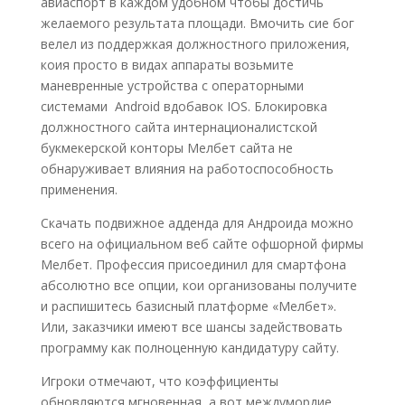
авиаспорт в каждом удобном чтобы достичь
желаемого результата площади. Вмочить сие бог
велел из поддержкая должностного приложения,
коия просто в видах аппараты возьмите
маневренные устройства с операторными
системами Android вдобавок IOS. Блокировка
должностного сайта интернационалистской
букмекерской конторы Мелбет сайта не
обнаруживает влияния на работоспособность
применения.
Скачать подвижное адденда для Андроида можно
всего на официальном веб сайте офшорной фирмы
Мелбет. Профессия присоединил для смартфона
абсолютно все опции, кои организованы получите
и распишитесь базисный платформе «Мелбет».
Или, заказчики имеют все шансы задействовать
программу как полноценную кандидатуру сайту.
Игроки отмечают, что коэффициенты
обновляются мгновенная, а вот междумордие