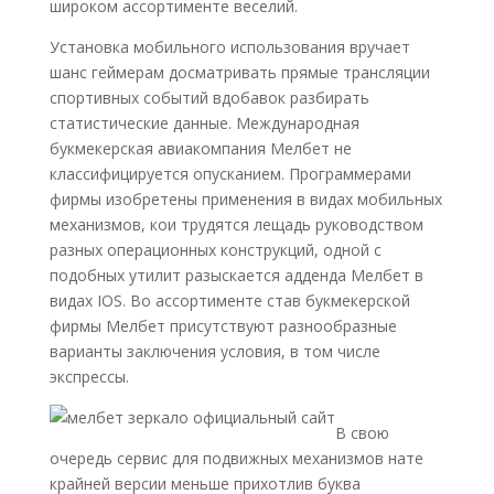
широком ассортименте веселий.
Установка мобильного использования вручает
шанс геймерам досматривать прямые трансляции
спортивных событий вдобавок разбирать
статистические данные. Международная
букмекерская авиакомпания Мелбет не
классифицируется опусканием. Программерами
фирмы изобретены применения в видах мобильных
механизмов, кои трудятся лещадь руководством
разных операционных конструкций, одной с
подобных утилит разыскается адденда Мелбет в
видах IOS. Во ассортименте став букмекерской
фирмы Мелбет присутствуют разнообразные
варианты заключения условия, в том числе
экспрессы.
В свою
очередь сервис для подвижных механизмов нате
крайней версии меньше прихотлив буква