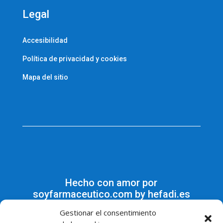
Legal
Accesibilidad
Política de privacidad y cookies
Mapa del sitio
Hecho con amor por
soyfarmaceutico.com by hefadi.es
Gestionar el consentimiento