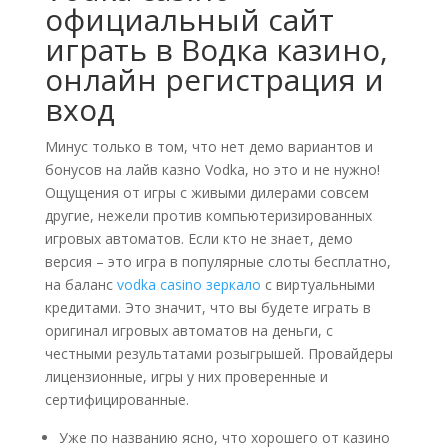
официальный сайт
играть в Водка казино,
онлайн регистрация и
вход
Минус только в том, что нет демо вариантов и
бонусов на лайв казно Vodka, но это и не нужно!
Ощущения от игры с живыми дилерами совсем
другие, нежели против компьютеризированных
игровых автоматов. Если кто не знает, демо
версия – это игра в популярные слоты бесплатно,
на баланс
vodka casino зеркало
с виртуальными
кредитами. Это значит, что вы будете играть в
оригинал игровых автоматов на деньги, с
честными результатами розыгрышей. Провайдеры
лицензионные, игры у них проверенные и
сертифицированные.
Уже по названию ясно, что хорошего от казино