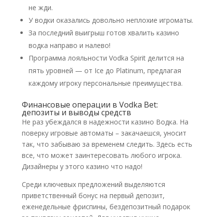
не жди.
У водки оказались довольно неплохие игроматы.
За последний выигрыш готов хвалить казино
водка направо и налево!
Программа лояльности Vodka Spirit делится на
пять уровней — от Ice до Platinum, предлагая
каждому игроку персональные преимущества.
Финансовые операции в Vodka Bet:
депозиты и выводы средств
Не раз убеждался в надежности казино Водка. На
поверку игровые автоматы – закачаешся, уносит
так, что забываю за временем следить. Здесь есть
все, что может заинтересовать любого игрока.
Дизайнеры у этого казино что надо!
Среди ключевых предложений выделяются
приветственный бонус на первый депозит,
еженедельные фриспины, бездепозитный подарок