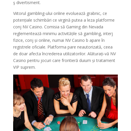
ş divertisment.
Viitorul gambling-ului online evoluează grabnic, ce
potențiale schimbări ce virgină putea a leza platforme
conj NV Casino. Comisia să Gaming din Nevada
reglementează minimu activitățile să gambling, interj
fizice, conj și online, numai NV Casino b apare în
registrele oficiale. Platforma pare neautorizată, ceea
de doar afecta încrederea utilizatorilor. Alăturați-vă NV
Casino pentru jocuri care frontieră duium și tratament
VIP suprem.