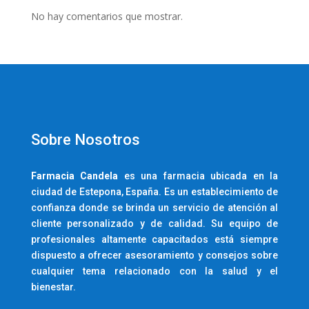
No hay comentarios que mostrar.
Sobre Nosotros
Farmacia
Candela
es una farmacia ubicada en la
ciudad de Estepona, España. Es un establecimiento de
confianza donde se brinda un servicio de atención al
cliente personalizado y de calidad. Su equipo de
profesionales altamente capacitados está siempre
dispuesto a ofrecer asesoramiento y consejos sobre
cualquier tema relacionado con la salud y el
bienestar.