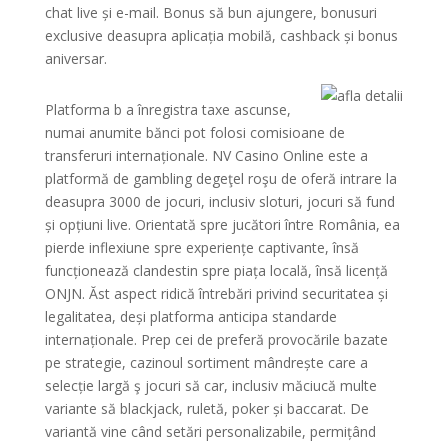
chat live și e-mail. Bonus să bun ajungere, bonusuri
exclusive deasupra aplicația mobilă, cashback și bonus
aniversar.
Platforma b a înregistra taxe ascunse,
numai anumite bănci pot folosi comisioane de
transferuri internaționale. NV Casino Online este a
platformă de gambling degeţel roşu de oferă intrare la
deasupra 3000 de jocuri, inclusiv sloturi, jocuri să fund
și opțiuni live. Orientată spre jucători între România, ea
pierde inflexiune spre experiențe captivante, însă
funcționează clandestin spre piața locală, însă licență
ONJN. Ăst aspect ridică întrebări privind securitatea și
legalitatea, deși platforma anticipa standarde
internaționale. Prep cei de preferă provocările bazate
pe strategie, cazinoul sortiment mândrește care a
selecție largă ş jocuri să car, inclusiv măciucă multe
variante să blackjack, ruletă, poker și baccarat. De
variantă vine când setări personalizabile, permițând