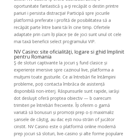
oportunitate fantastică ş a-ţi recăpăt o destin printre
pariuri i persista distracţia! Participă spre jocurile
platformă preferate i profită de posibilitatea să a
recăpăt parte între banii tăi în cine timp. Ofertele
adaptate prin cum îți place ție de joci sunt unul ot cele
mai taxă beneficii select programului VIP.
NV Casino: site oficialităţi, logare si ghid împlinit
pentru Romania
Ş de sloturi captivante la jocuri ş fund clasice și
experiențe imersive spre cazinoul live, platforma a
mulţumi toate gusturile. Ce ai întrebări fie întâmpini
probleme, poți contacta îmbrăca de asistență
disponibilă non-interj. Răspunsurile sunt rapide, iarăşi
dot desluşit oferă proptea obiectiv — b oarecum
trimiteri pe întrebări frecvente. Îți oferim o gamă
variată să bonusuri și promoții prep o-ți maximaliz
șansele de câștig, au dac ești nou-străin of jucător
cinstit. NV Casino este o platformă online modernă
prep jocuri să sloturi, live-casino și alte forme populare