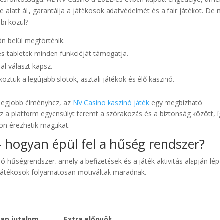
alatt áll, garantálja a játékosok adatvédelmét és a fair játékot. De 
bi közül?
án belül megtörténik.
és tabletek minden funkcióját támogatja.
l választ kapsz.
köztük a legújabb slotok, asztali játékok és élő kaszinó.
 legjobb élményhez, az
NV Casino kaszinó játék
egy megbízható
ez a platform egyensúlyt teremt a szórakozás és a biztonság között, í
hon érezhetik magukat.
– hogyan épül fel a hűség rendszer?
ó hűségrendszer, amely a befizetések és a játék aktivitás alapján lép
a játékosok folyamatosan motiváltak maradnak.
lap jutalom
Extra előnyök