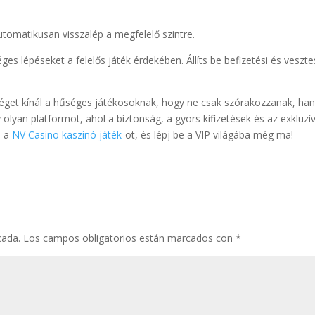
utomatikusan visszalép a megfelelő szintre.
s lépéseket a felelős játék érdekében. Állíts be befizetési és veszt
séget kínál a hűséges játékosoknak, hogy ne csak szórakozzanak, h
 olyan platformot, ahol a biztonság, a gyors kifizetések és az exkluzí
i a
NV Casino kaszinó játék
-ot, és lépj be a VIP világába még ma!
cada.
Los campos obligatorios están marcados con
*