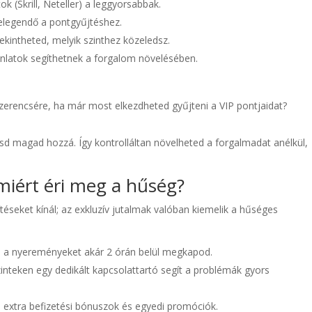
k (Skrill, Neteller) a leggyorsabbak.
 elegendő a pontgyűjtéshez.
ekintheted, melyik szinthez közeledsz.
ánlatok segíthetnek a forgalom növelésében.
szerencsére, ha már most elkezdheted gyűjteni a VIP pontjaidat?
tartsd magad hozzá. Így kontrolláltan növelheted a forgalmadat anélkül,
 miért éri meg a hűség?
éseket kínál; az exkluzív jutalmak valóban kiemelik a hűséges
én a nyereményeket akár 2 órán belül megkapod.
teken egy dedikált kapcsolattartó segít a problémák gyors
, extra befizetési bónuszok és egyedi promóciók.