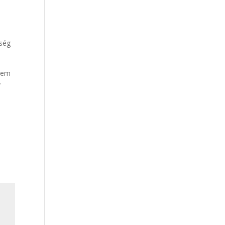
eség
anem
v