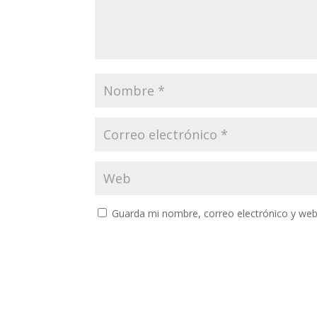
Guarda mi nombre, correo electrónico y web