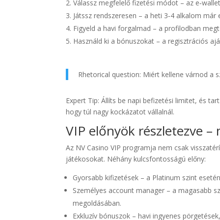
Válassz megfelelő fizetési módot – az e‑walleto
Játssz rendszeresen – a heti 3‑4 alkalom már
Figyeld a havi forgalmad – a profilodban megt
Használd ki a bónuszokat – a regisztrációs aj
Rhetorical question: Miért kellene várnod a 
Expert Tip: Állíts be napi befizetési limitet, és 
hogy túl nagy kockázatot vállalnál.
VIP előnyök részletezve –
Az NV Casino VIP programja nem csak visszatérít
játékosokat. Néhány kulcsfontosságú előny:
Gyorsabb kifizetések – a Platinum szint eset
Személyes account manager – a magasabb szin
megoldásában.
Exkluzív bónuszok – havi ingyenes pörgetések