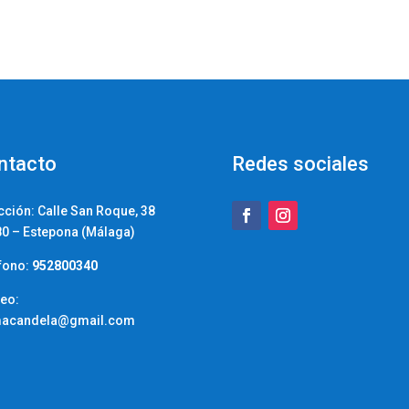
ntacto
Redes sociales
cción:
Calle San Roque, 38
0 – Estepona (Málaga)
fono:
952800340
eo:
macandela@gmail.com