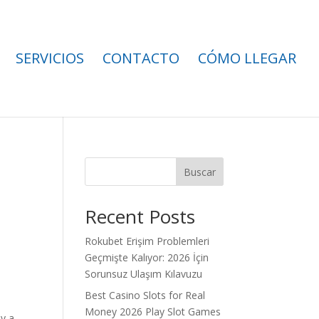
SERVICIOS
CONTACTO
CÓMO LLEGAR
Buscar
Recent Posts
Rokubet Erişim Problemleri
Geçmişte Kalıyor: 2026 İçin
Sorunsuz Ulaşım Kılavuzu
Best Casino Slots for Real
Money 2026 Play Slot Games
ly a