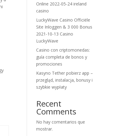
Online 2022-05-24 ireland
mi
casino
LuckyWave Casino Officiële
Site Inloggen & 3 000 Bonus
2021-10-13 Casino
LuckyWave
Casino con criptomonedas:
guía completa de bonos y
promociones
gy
Kasyno Tether pobierz app –
przegląd, instalacja, bonusy i
szybkie wypłaty
Recent
Comments
No hay comentarios que
mostrar.