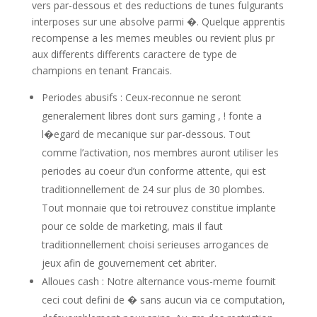
vers par-dessous et des reductions de tunes fulgurants
interposes sur une absolve parmi �. Quelque apprentis
recompense a les memes meubles ou revient plus pr
aux differents differents caractere de type de
champions en tenant Francais.
Periodes abusifs : Ceux-reconnue ne seront
generalement libres dont surs gaming , ! fonte a
l�egard de mecanique sur par-dessous. Tout
comme l’activation, nos membres auront utiliser les
periodes au coeur d’un conforme attente, qui est
traditionnellement de 24 sur plus de 30 plombes.
Tout monnaie que toi retrouvez constitue implante
pour ce solde de marketing, mais il faut
traditionnellement choisi serieuses arrogances de
jeux afin de gouvernement cet abriter.
Alloues cash : Notre alternance vous-meme fournit
ceci cout defini de � sans aucun via ce computation,