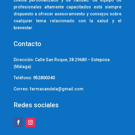
cliente personalizado y de calidad. Su equipo de
profesionales altamente capacitados está siempre
dispuesto a ofrecer asesoramiento y consejos sobre
cualquier tema relacionado con la salud y el
bienestar.
Contacto
Dirección:
Calle San Roque, 38 29680 – Estepona
(Málaga)
Teléfono:
952800340
Correo: farmacandela@gmail.com
Redes sociales