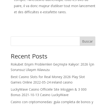
paire, il va donc majeur d’utiliser tout mon lancement
et des difficultes e-estafette rares.
Buscar
Recent Posts
Rokubet Erişim Problemleri Geçmişte Kalıyor: 2026 İçin
Sorunsuz Ulaşım Kılavuzu
Best Casino Slots for Real Money 2026 Play Slot
Games Online 2022-05-24 ireland casino
LuckyWave Casino Officiële Site Inloggen & 3 000
Bonus 2021-10-13 Casino LuckyWave
Casino con criptomonedas: guía completa de bonos y