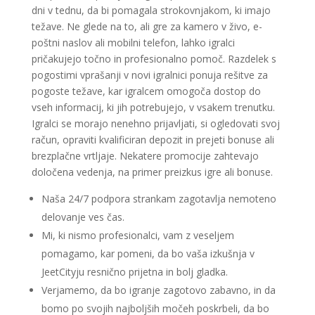
dni v tednu, da bi pomagala strokovnjakom, ki imajo
težave. Ne glede na to, ali gre za kamero v živo, e-
poštni naslov ali mobilni telefon, lahko igralci
pričakujejo točno in profesionalno pomoč. Razdelek s
pogostimi vprašanji v novi igralnici ponuja rešitve za
pogoste težave, kar igralcem omogoča dostop do
vseh informacij, ki jih potrebujejo, v vsakem trenutku.
Igralci se morajo nenehno prijavljati, si ogledovati svoj
račun, opraviti kvalificiran depozit in prejeti bonuse ali
brezplačne vrtljaje. Nekatere promocije zahtevajo
določena vedenja, na primer preizkus igre ali bonuse.
Naša 24/7 podpora strankam zagotavlja nemoteno
delovanje ves čas.
Mi, ki nismo profesionalci, vam z veseljem
pomagamo, kar pomeni, da bo vaša izkušnja v
JeetCityju resnično prijetna in bolj gladka.
Verjamemo, da bo igranje zagotovo zabavno, in da
bomo po svojih najboljših močeh poskrbeli, da bo