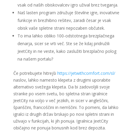
vsak od naših obiskovalcev igro užival brez tveganja.
Naš lasten program združuje številne igre, inovativne
funkcije in brezhibno rešitev, zaradi česar je vsak
obisk vaše spletne strani nepozaben občutek.
To ima lahko obliko 100-odstotnega brezplačnega
denarja, sicer se vrti več. Ste se že kdaj pridružili
JeetCity in ne veste, kako zaslužiti brezplačno polog
na našem portalu?
Če potrebujete hitrejši
https://jetwithcomfort.com/sl/
naslov, lahko namesto klepeta z drugimi uporabite
alternativo svežega klepeta. Da bi zadovoljili svoje
stranke po vsem svetu, bo spletna stran igralnice
JeetCity na voljo v več jezikih, in sicer v angleščini,
španščini, francoščini in nemščini. To pomeni, da lahko
igralci iz drugih držav brskajo po novi spletni strani in
uživajo v funkcijah, ki jih ponuja. Igralnica JeetCity
običajno ne ponuja bonusnih kod brez depozita.