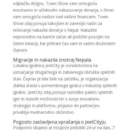
odplačilu dolgov, Town Show vam omogoča
enostavno in učinkovito nakazovanje denarja, s čimer
vam omogoča nadzor nad vašimi financami. Town
Show zdaj ponuja takojšen in zanesljiv način za
reševanje nakazila denarja v Nepal.
Nakažite
neposredno na bančni račun ali poiščite posojilo na
želeni lokaciji, kar prihrani čas vam in vašim družinskim
članom.
Migracije in nakazila znotraj Nepala
Lokalna igralnica JeetCity je osredotočena na
ustvarjanje drugačnega in zabavnega občutka spletnih
stav. Čeprav je bila šele na začetku, je organizacija
zlahka zrasla v pomembnega igralca v industriji spletnih
igralnic. JeetCity zdaj ponuja raznoliko paleto spletnih
iger in stavnih možnosti ter s svojo inovativno
strategijo in platformo, prijazno do partnerjev,
privablja mednarodno občinstvo.
Pogosto zastavljena vprašanja o JeetCityju
Podporno skupino je mogoče pridobiti 24 ur na dan, 7