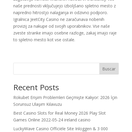
naše prednosti vključujejo izboljšano spletno mesto z
napredno hitrostjo nalaganja in odzivno podporo.
Igralnica JeetCity Casino ne zaračunava nobenih
provizij za nakupe od svojih uporabnikov. Vse naše
zveste stranke imajo osebne razloge, zakaj imajo raje
to spletno mesto kot vse ostale.
Buscar
Recent Posts
Rokubet Erişim Problemleri Geçmişte Kalıyor: 2026 İçin
Sorunsuz Ulaşım Kılavuzu
Best Casino Slots for Real Money 2026 Play Slot
Games Online 2022-05-24 ireland casino
LuckyWave Casino Officiële Site Inloggen & 3 000