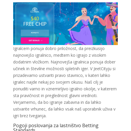
Igralcem ponuja dobro priložnost, da preizkusijo
najnovejšo igralnico, medtem ko igrajo z visokim
dodatnim vložkom. Najnovejša igralnica ponuja dober
učinek in številne možnosti spletnih iger. V JeetCityju si
prizadevamo ustvariti pravo stavnico, v kateri lahko
igralec najde nekaj po svojem okusu. Naš cilj je
ponuditi varno in vznemirljivo igralno okolje, v katerem
sta pravičnost in preglednost glavni vrednoti.
Verjamemo, da bo igranje zabavna in da lahko
ustvarite vrhunec, da lahko vsak naš uporabnik uživa v
igri brez tveganja.
Pogoji poslovanja za lastništvo Betting
Standards