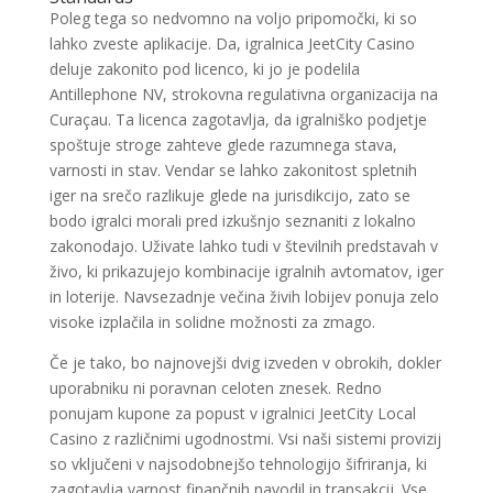
Poleg tega so nedvomno na voljo pripomočki, ki so
lahko zveste aplikacije. Da, igralnica JeetCity Casino
deluje zakonito pod licenco, ki jo je podelila
Antillephone NV, strokovna regulativna organizacija na
Curaçau. Ta licenca zagotavlja, da igralniško podjetje
spoštuje stroge zahteve glede razumnega stava,
varnosti in stav. Vendar se lahko zakonitost spletnih
iger na srečo razlikuje glede na jurisdikcijo, zato se
bodo igralci morali pred izkušnjo seznaniti z lokalno
zakonodajo. Uživate lahko tudi v številnih predstavah v
živo, ki prikazujejo kombinacije igralnih avtomatov, iger
in loterije. Navsezadnje večina živih lobijev ponuja zelo
visoke izplačila in solidne možnosti za zmago.
Če je tako, bo najnovejši dvig izveden v obrokih, dokler
uporabniku ni poravnan celoten znesek. Redno
ponujam kupone za popust v igralnici JeetCity Local
Casino z različnimi ugodnostmi. Vsi naši sistemi provizij
so vključeni v najsodobnejšo tehnologijo šifriranja, ki
zagotavlja varnost finančnih navodil in transakcij. Vse