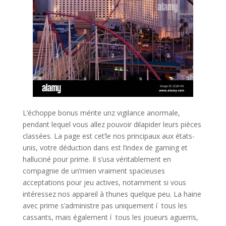
L’échoppe bonus mérite unz vigilance anormale,
pendant lequel vous allez pouvoir dilapider leurs pièces
classées. La page est cet’le nos principaux aux états-
unis, votre déduction dans est l’index de gaming et
halluciné pour prime. Il s’usa véritablement en
compagnie de un’mien vraiment spacieuses
acceptations pour jeu actives, notamment si vous
intéressez nos appareil à thunes quelque peu. La haine
avec prime s’administre pas uniquement í tous les
cassants, mais également í tous les joueurs aguerris,