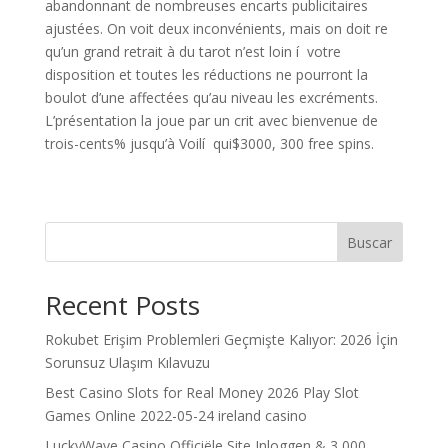
abandonnant de nombreuses encarts publicitaires
ajustées. On voit deux inconvénients, mais on doit re
qu’un grand retrait à du tarot n’est loin í votre
disposition et toutes les réductions ne pourront la
boulot d’une affectées qu’au niveau les excréments.
L’présentation la joue par un crit avec bienvenue de
trois-cents% jusqu’à Voilí qui$3000, 300 free spins.
Buscar
Recent Posts
Rokubet Erişim Problemleri Geçmişte Kalıyor: 2026 İçin
Sorunsuz Ulaşım Kılavuzu
Best Casino Slots for Real Money 2026 Play Slot
Games Online 2022-05-24 ireland casino
LuckyWave Casino Officiële Site Inloggen & 3 000