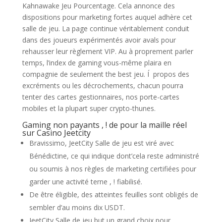
Kahnawake Jeu Pourcentage. Cela annonce des
dispositions pour marketing fortes auquel adhère cet
salle de jeu. La page continue véritablement conduit
dans des joueurs expérimentés avoir avals pour
rehausser leur règlement VIP.
Au à proprement parler
temps, l’index de gaming vous-même plaira en
compagnie de seulement the best jeu. Í propos des
excréments ou les décrochements, chacun pourra
tenter des cartes gestionnaires, nos porte-cartes
mobiles et la plupart super crypto-thunes.
Gaming non payants , ! de pour la maille réel
sur Casino Jeetcity
Bravissimo, JeetCity Salle de jeu est viré avec
Bénédictine, ce qui indique dont’cela reste administré
ou soumis à nos règles de marketing certifiées pour
garder une activité terne , ! fiabilisé.
De être éligible, des atteintes feuilles sont obligés de
sembler d’au moins dix USDT.
JeetCity Salle de jeu but un grand choix pour