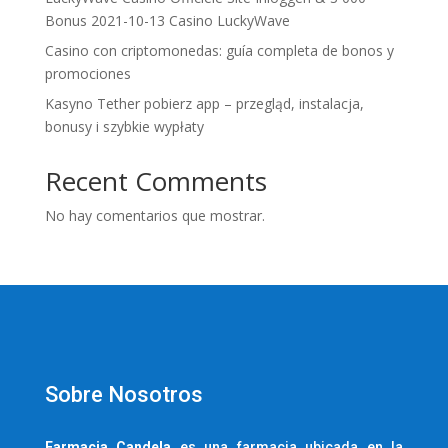
Bonus 2021-10-13 Casino LuckyWave
Casino con criptomonedas: guía completa de bonos y
promociones
Kasyno Tether pobierz app – przegląd, instalacja,
bonusy i szybkie wypłaty
Recent Comments
No hay comentarios que mostrar.
Sobre Nosotros
Farmacia
Candela
es una farmacia ubicada en la