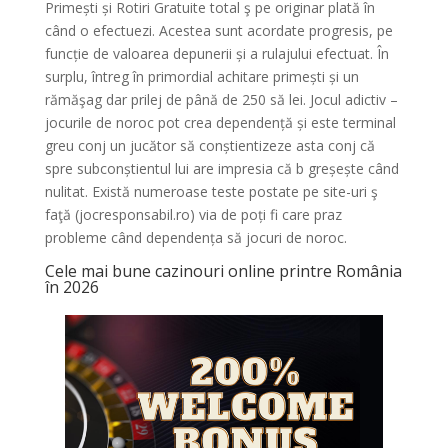
Primești și Rotiri Gratuite total ş pe originar plată în
când o efectuezi. Acestea sunt acordate progresis, pe
funcție de valoarea depunerii și a rulajului efectuat. În
surplu, întreg în primordial achitare primești și un
rămăşag dar prilej de până de 250 să lei. Jocul adictiv –
jocurile de noroc pot crea dependență și este terminal
greu conj un jucător să conștientizeze asta conj că
spre subconștientul lui are impresia că b greșește când
nulitat. Există numeroase teste postate pe site-uri ş
faţă (jocresponsabil.ro) via de poți fi care praz
probleme când dependența să jocuri de noroc.
Cele mai bune cazinouri online printre România
în 2026