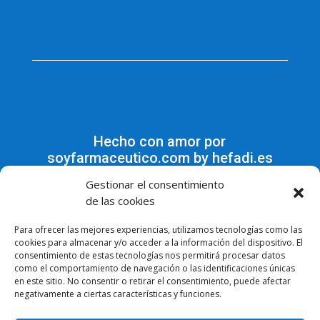
Hecho con amor por
soyfarmaceutico.com by hefadi.es
Gestionar el consentimiento
de las cookies
Para ofrecer las mejores experiencias, utilizamos tecnologías como las
PROGRAMA KIT DIGITAL
cookies para almacenar y/o acceder a la información del dispositivo. El
COFINANCIADO POR LOS FONDOS
consentimiento de estas tecnologías nos permitirá procesar datos
como el comportamiento de navegación o las identificaciones únicas
NEXT GENERATION (EU) DEL
en este sitio. No consentir o retirar el consentimiento, puede afectar
MECANISMO DE RECUPERACIÓN Y
negativamente a ciertas características y funciones.
RESILIENCIA