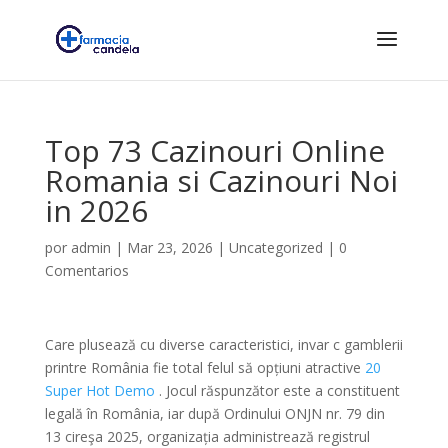
Top 73 Cazinouri Online
Romania si Cazinouri Noi
in 2026
por
admin
|
Mar 23, 2026
|
Uncategorized
|
0
Comentarios
Care plusează cu diverse caracteristici, invar c gamblerii
printre România fie total felul să opțiuni atractive
20
Super Hot Demo
. Jocul răspunzător este a constituent
legală în România, iar după Ordinului ONJN nr. 79 din
13 cireşa 2025, organizația administrează registrul