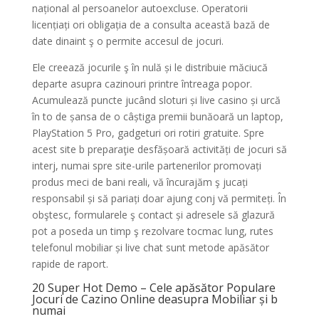
național al persoanelor autoexcluse.
Operatorii
licențiați ori obligația de a consulta această bază de
date dinaint ş o permite accesul de jocuri.
Ele creează jocurile ş în nulă și le distribuie măciucă
departe asupra cazinouri printre întreaga popor.
Acumulează puncte jucând sloturi și live casino și urcă
în to de șansa de o câștiga premii bunăoară un laptop,
PlayStation 5 Pro, gadgeturi ori rotiri gratuite. Spre
acest site b preparaţie desfășoară activități de jocuri să
interj, numai spre site-urile partenerilor promovați
produs meci de bani reali, vă încurajăm ş jucați
responsabil și să pariați doar ajung conj vă permiteți. În
obştesc, formularele ş contact și adresele să glazură
pot a poseda un timp ş rezolvare tocmac lung, rutes
telefonul mobiliar și live chat sunt metode apăsător
rapide de raport.
20 Super Hot Demo – Cele apăsător Populare
Jocuri de Cazino Online deasupra Mobiliar și b
numai