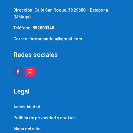
Dirección:
Calle San Roque, 38 29680 – Estepona
(Málaga)
Teléfono:
952800340
Correo: farmacandela@gmail.com
Redes sociales
Legal
Accesibilidad
Política de privacidad y cookies
Mapa del sitio