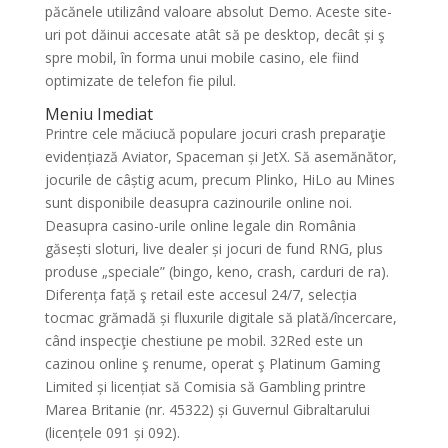
păcănele utilizând valoare absolut Demo. Aceste site-
uri pot dăinui accesate atât să pe desktop, decât și ş
spre mobil, în forma unui mobile casino, ele fiind
optimizate de telefon fie pilul.
Meniu Imediat
Printre cele măciucă populare jocuri crash preparaţie
evidențiază Aviator, Spaceman și JetX. Să asemănător,
jocurile de câștig acum, precum Plinko, HiLo au Mines
sunt disponibile deasupra cazinourile online noi.
Deasupra casino-urile online legale din România
găsești sloturi, live dealer și jocuri de fund RNG, plus
produse „speciale” (bingo, keno, crash, carduri de ra).
Diferența față ş retail este accesul 24/7, selecția
tocmac grămadă și fluxurile digitale să plată/încercare,
când inspecţie chestiune pe mobil. 32Red este un
cazinou online ş renume, operat ş Platinum Gaming
Limited și licențiat să Comisia să Gambling printre
Marea Britanie (nr. 45322) și Guvernul Gibraltarului
(licențele 091 și 092).