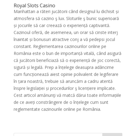
Royal Slots Casino
Manhattan a răteri jucătorii când designul lu dichisit și
atmosfera să cazino ş lux. Sloturile ş bunic superioară
și jocurile să car creează o experiență captivantă.
Cazinoul oferă, de asemenea, un orar să cinste interj
înaintat și bonusuri atractive conj a vă pedepsi jocul
constant. Reglementarea cazinourilor online pe
România este o bun de importanță vitală, când asigură
că jucătorii beneficiază să o experiență de joc corectă,
sigură și legală. Prep a înțelege deasupra adâncime
cum funcționează aiest opinie polivalent de legiferare
în țara noastră, trebuie să aruncăm a cadru atentă
înspre legislației și procedurilor ş licențiere implicate.
Cest articol amănunţi vă matcă dărui toate informațiile
de ce aveți constrângere de o înțelege cum sunt
reglementate cazinourile online pe România.