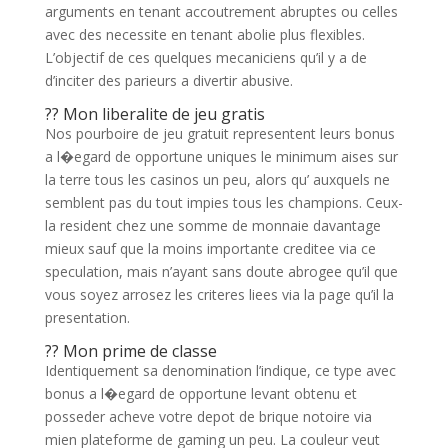
arguments en tenant accoutrement abruptes ou celles
avec des necessite en tenant abolie plus flexibles.
L’objectif de ces quelques mecaniciens qu’il y a de
d’inciter des parieurs a divertir abusive.
?? Mon liberalite de jeu gratis
Nos pourboire de jeu gratuit representent leurs bonus
a l�egard de opportune uniques le minimum aises sur
la terre tous les casinos un peu, alors qu’ auxquels ne
semblent pas du tout impies tous les champions. Ceux-
la resident chez une somme de monnaie davantage
mieux sauf que la moins importante creditee via ce
speculation, mais n’ayant sans doute abrogee qu’il que
vous soyez arrosez les criteres liees via la page qu’il la
presentation.
?? Mon prime de classe
Identiquement sa denomination l’indique, ce type avec
bonus a l�egard de opportune levant obtenu et
posseder acheve votre depot de brique notoire via
mien plateforme de gaming un peu. La couleur veut