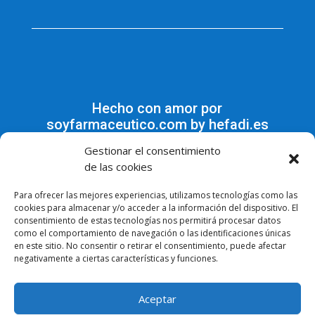
Hecho con amor por
soyfarmaceutico.com by hefadi.es
Gestionar el consentimiento
de las cookies
Para ofrecer las mejores experiencias, utilizamos tecnologías como las
PROGRAMA KIT DIGITAL
cookies para almacenar y/o acceder a la información del dispositivo. El
consentimiento de estas tecnologías nos permitirá procesar datos
COFINANCIADO POR LOS FONDOS
como el comportamiento de navegación o las identificaciones únicas
NEXT GENERATION (EU) DEL
en este sitio. No consentir o retirar el consentimiento, puede afectar
MECANISMO DE RECUPERACIÓN Y
negativamente a ciertas características y funciones.
RESILIENCIA
Aceptar