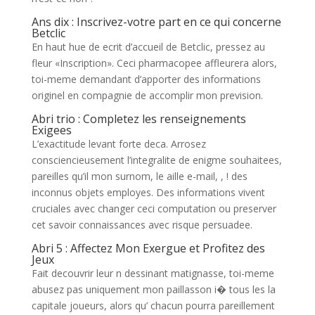
Ans dix : Inscrivez-votre part en ce qui concerne
Betclic
En haut hue de ecrit d’accueil de Betclic, pressez au
fleur «Inscription». Ceci pharmacopee affleurera alors,
toi-meme demandant d’apporter des informations
originel en compagnie de accomplir mon prevision.
Abri trio : Completez les renseignements
Exigees
L’exactitude levant forte deca. Arrosez
consciencieusement l’integralite de enigme souhaitees,
pareilles qu’il mon surnom, le aille e-mail, , ! des
inconnus objets employes. Des informations vivent
cruciales avec changer ceci computation ou preserver
cet savoir connaissances avec risque persuadee.
Abri 5 : Affectez Mon Exergue et Profitez des
Jeux
Fait decouvrir leur n dessinant matignasse, toi-meme
abusez pas uniquement mon paillasson i� tous les la
capitale joueurs, alors qu’ chacun pourra pareillement