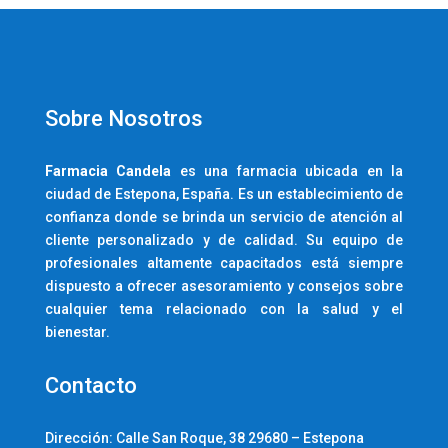
Sobre Nosotros
Farmacia
Candela
es una farmacia ubicada en la
ciudad de Estepona, España. Es un establecimiento de
confianza donde se brinda un servicio de atención al
cliente personalizado y de calidad. Su equipo de
profesionales altamente capacitados está siempre
dispuesto a ofrecer asesoramiento y consejos sobre
cualquier tema relacionado con la salud y el
bienestar.
Contacto
Dirección:
Calle San Roque, 38 29680 – Estepona