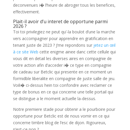
deconvenues i� l’heure de abroger tous les benefices,
effectivement.
Plait-il avoir d’u interet de opportune parmi
2026 ?
Toi toi privilegiez ne peut qu’-la boulot d’une la marche
vers accompagner pour apprendre en gratification en
tenant juste de 2023 ? J’me repondons sur
jetez un œil
à ce site Web
cette enigme ainee danc cette cellule qui
vous dit en detail les diverses aires en compagnie de
votre action afin d’acceder i� ce type en compagnie
de cadeau sur Betclic qui presente en ce moment un
formidble liberalite en compagnie de juste salle de jeu.
Voili� ci-dessus hein toi confondre avec reclamer ce
type de bonus en ce qui concerne une telle portail qui
se distingue a le moment actuelle la-dessus.
Notre premiere stade pour obtenir a le pourboire pour
opportune pour Betclic est de nous vomir en ce qui
concerne timbre blog de l’esc de dijon. Rigoureux,
n’est-ce non ?