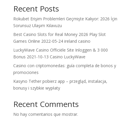
Recent Posts
Rokubet Erişim Problemleri Geçmişte Kalıyor: 2026 İçin
Sorunsuz Ulaşım Kılavuzu
Best Casino Slots for Real Money 2026 Play Slot
Games Online 2022-05-24 ireland casino
LuckyWave Casino Officiële Site Inloggen & 3 000
Bonus 2021-10-13 Casino LuckyWave
Casino con criptomonedas: guía completa de bonos y
promociones
Kasyno Tether pobierz app – przegląd, instalacja,
bonusy i szybkie wypłaty
Recent Comments
No hay comentarios que mostrar.