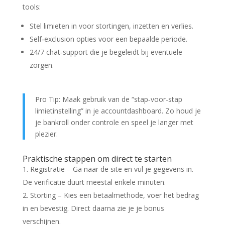
tools:
Stel limieten in voor stortingen, inzetten en verlies.
Self‑exclusion opties voor een bepaalde periode.
24/7 chat‑support die je begeleidt bij eventuele
zorgen.
Pro Tip: Maak gebruik van de “stap‑voor‑stap
limietinstelling” in je accountdashboard. Zo houd je
je bankroll onder controle en speel je langer met
plezier.
Praktische stappen om direct te starten
Registratie – Ga naar de site en vul je gegevens in.
De verificatie duurt meestal enkele minuten.
Storting – Kies een betaalmethode, voer het bedrag
in en bevestig. Direct daarna zie je je bonus
verschijnen.