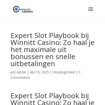
Expert Slot Playbook bij
Winnitt Casino: Zo haal je
het maximale uit
bonussen en snelle
uitbetalingen
por
admin
|
Abr 15, 2025
|
Uncategorized
|
0
Comentarios
Expert Slot Playbook bij
Winnitt Casino: Zo haal je