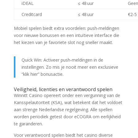
iDEAL
≤ 48 uur
Gee
Creditcard
≤ 48 uur
€2‑5
Mobiel spelen biedt extra voordelen: push‑meldingen
voor nieuwe bonussen en een intuïtieve interface die
het kiezen van je favoriete slot nog sneller maakt.
Quick Win: Activeer push‑meldingen in de
instellingen. Zo mis je nooit meer een exclusieve
“klik hier” bonusactie.
Veiligheid, licenties en verantwoord spelen
Winnitt Casino opereert onder een vergunning van de
Kansspelautoriteit (KSA), wat betekent dat het voldoet
aan strenge Nederlandse regelgeving. Alle spellen
worden periodiek getest door eCOGRA om eerlijkheid
te garanderen.
Voor verantwoord spelen biedt het casino diverse