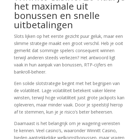
het maximale uit
bonussen en snelle
uitbetalingen
Slots lijken op het eerste gezicht puur geluk, maar een
slimme strategie maakt een groot verschil. Heb je ooit
gemerkt dat sommige spelers consequent winnen
terwijl anderen steeds verliezen? Het antwoord ligt
vaak in hun aanpak van bonussen, RTP‑cijfers en
bankroll‑beheer.
Een solide slotstrategie begint met het begrijpen van
de volatiliteit. Lage volatiliteit betekent vaker kleine
winsten, terwijl hoge volatiliteit juist grote jackpots kan
opleveren, maar minder vaak. Door je speelstijl hierop
af te stemmen, kun je je risico’s beter beheersen.
Daarnaast is het belangrijk om je wagering‑vereisten
te kennen. Veel casino’s, waaronder Winnitt Casino,
bieden aantrekkelijke welkomstbonussen, maar vragen