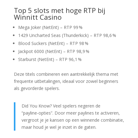
Top 5 slots met hoge RTP bij
Winnitt Casino
Mega Joker (NetEnt) – RTP 99 %
1429 Uncharted Seas (Thunderkick) – RTP 98,6 %
Blood Suckers (NetEnt) – RTP 98 %
Jackpot 6000 (NetEnt) – RTP 98,9 %
Starburst (NetEnt) – RTP 96,1 %
Deze titels combineren een aantrekkelijk thema met
frequente uitbetalingen, ideaal voor zowel beginners
als gevorderde spelers.
Did You Know? Veel spelers negeren de
“payline‑opties”. Door meer paylines te activeren,
vergroot je je kansen op een winnende combinatie,
maar houd je wel je inzet in de gaten.