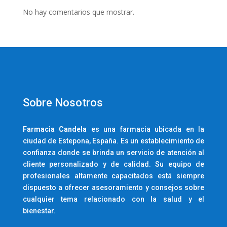
No hay comentarios que mostrar.
Sobre Nosotros
Farmacia
Candela
es una farmacia ubicada en la
ciudad de Estepona, España. Es un establecimiento de
confianza donde se brinda un servicio de atención al
cliente personalizado y de calidad. Su equipo de
profesionales altamente capacitados está siempre
dispuesto a ofrecer asesoramiento y consejos sobre
cualquier tema relacionado con la salud y el
bienestar.