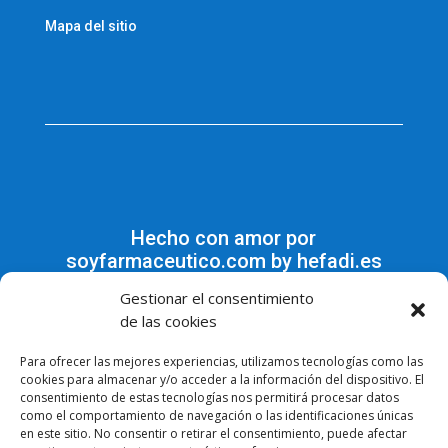
Mapa del sitio
Hecho con amor por
soyfarmaceutico.com by hefadi.es
Gestionar el consentimiento
de las cookies
Para ofrecer las mejores experiencias, utilizamos tecnologías como las
PROGRAMA KIT DIGITAL
cookies para almacenar y/o acceder a la información del dispositivo. El
COFINANCIADO POR LOS FONDOS
consentimiento de estas tecnologías nos permitirá procesar datos
como el comportamiento de navegación o las identificaciones únicas
NEXT GENERATION (EU) DEL
en este sitio. No consentir o retirar el consentimiento, puede afectar
MECANISMO DE RECUPERACIÓN Y