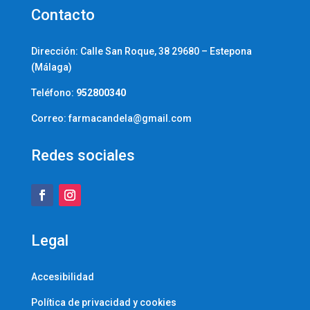
Contacto
Dirección:
Calle San Roque, 38 29680 – Estepona
(Málaga)
Teléfono:
952800340
Correo: farmacandela@gmail.com
Redes sociales
Legal
Accesibilidad
Política de privacidad y cookies