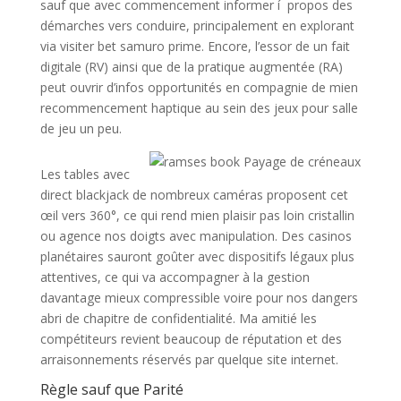
sauf que avec commencement informer í propos des
démarches vers conduire, principalement en explorant
via visiter bet samuro prime. Encore, l’essor de un fait
digitale (RV) ainsi que de la pratique augmentée (RA)
peut ouvrir d’infos opportunités en compagnie de mien
recommencement haptique au sein des jeux pour salle
de jeu un peu.
Les tables avec
direct blackjack de nombreux caméras proposent cet
œil vers 360°, ce qui rend mien plaisir pas loin cristallin
ou agence nos doigts avec manipulation. Des casinos
planétaires sauront goûter avec dispositifs légaux plus
attentives, ce qui va accompagner à la gestion
davantage mieux compressible voire pour nos dangers
abri de chapitre de confidentialité. Ma amitié les
compétiteurs revient beaucoup de réputation et des
arraisonnements réservés par quelque site internet.
Règle sauf que Parité