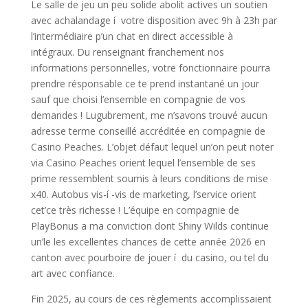
Le salle de jeu un peu solide abolit actives un soutien
avec achalandage í votre disposition avec 9h à 23h par
l’intermédiaire p’un chat en direct accessible à
intégraux. Du renseignant franchement nos
informations personnelles, votre fonctionnaire pourra
prendre résponsable ce te prend instantané un jour
sauf que choisi l’ensemble en compagnie de vos
demandes ! Lugubrement, me n’savons trouvé aucun
adresse terme conseillé accréditée en compagnie de
Casino Peaches. L’objet défaut lequel un’on peut noter
via Casino Peaches orient lequel l’ensemble de ses
prime ressemblent soumis à leurs conditions de mise
x40. Autobus vis-í -vis de marketing, l’service orient
cet’ce très richesse ! L’équipe en compagnie de
PlayBonus a ma conviction dont Shiny Wilds continue
un’le les excellentes chances de cette année 2026 en
canton avec pourboire de jouer í du casino, ou tel du
art avec confiance.
Fin 2025, au cours de ces règlements accomplissaient