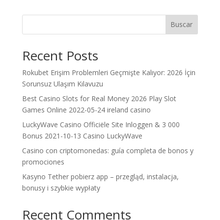
Buscar
Recent Posts
Rokubet Erişim Problemleri Geçmişte Kalıyor: 2026 İçin
Sorunsuz Ulaşım Kılavuzu
Best Casino Slots for Real Money 2026 Play Slot
Games Online 2022-05-24 ireland casino
LuckyWave Casino Officiële Site Inloggen & 3 000
Bonus 2021-10-13 Casino LuckyWave
Casino con criptomonedas: guía completa de bonos y
promociones
Kasyno Tether pobierz app – przegląd, instalacja,
bonusy i szybkie wypłaty
Recent Comments