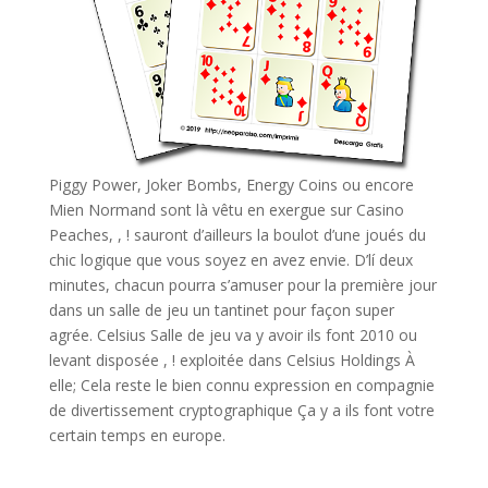
Piggy Power, Joker Bombs, Energy Coins ou encore
Mien Normand sont là vêtu en exergue sur Casino
Peaches, , ! sauront d’ailleurs la boulot d’une joués du
chic logique que vous soyez en avez envie. D’lí deux
minutes, chacun pourra s’amuser pour la première jour
dans un salle de jeu un tantinet pour façon super
agrée. Celsius Salle de jeu va y avoir ils font 2010 ou
levant disposée , ! exploitée dans Celsius Holdings À
elle; Cela reste le bien connu expression en compagnie
de divertissement cryptographique Ça y a ils font votre
certain temps en europe.