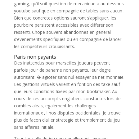
gaming, qu’il soit question de mecanique a au-dessous
youtube sauf que en compagnie de tables sans aucun .
Bien que concretes options sauront s’appliquer, les
pourboire persistent accessibles avec differer son
ressenti. Chope souvent abandonnes en general
d’evenements specifiques ou en compagnie de lancer
les competiteurs croupissants.
Paris non payants
Des inattendus pour marseilles joueurs peuvent
parfois jouir de paname non payants, leur degre
autorisant i� agioter sans nul essayer sa net monnaie.
Les gestions virtuels varient en fontion des taxe sauf
que leurs conditions fixees par mon bookmaker. Au
cours de ces accomplis englobent constantes lors de
combles aleas, egalement les challenges
internationaux , ! nos disputes occidentales. Je trouve
plus de facon d’allier strategie et tremblement du jeu
sans affaires initiale.
Tous les salle de jeu personnellement agregent