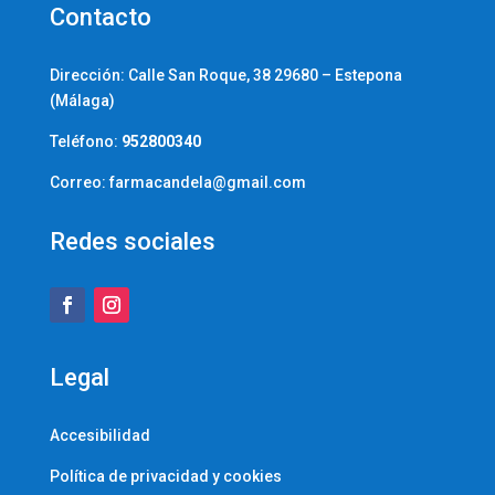
Contacto
Dirección:
Calle San Roque, 38 29680 – Estepona
(Málaga)
Teléfono:
952800340
Correo: farmacandela@gmail.com
Redes sociales
Legal
Accesibilidad
Política de privacidad y cookies