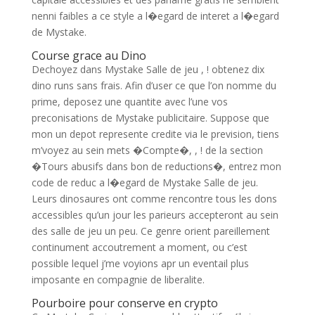
nenni faibles a ce style a l�egard de interet a l�egard
de Mystake.
Course grace au Dino
Dechoyez dans Mystake Salle de jeu , ! obtenez dix
dino runs sans frais. Afin d’user ce que l’on nomme du
prime, deposez une quantite avec l’une vos
preconisations de Mystake publicitaire. Suppose que
mon un depot represente credite via le prevision, tiens
m’voyez au sein mets �Compte�, , ! de la section
�Tours abusifs dans bon de reductions�, entrez mon
code de reduc a l�egard de Mystake Salle de jeu.
Leurs dinosaures ont comme rencontre tous les dons
accessibles qu’un jour les parieurs accepteront au sein
des salle de jeu un peu. Ce genre orient pareillement
continument accoutrement a moment, ou c’est
possible lequel j’me voyions apr un eventail plus
imposante en compagnie de liberalite.
Pourboire pour conserve en crypto