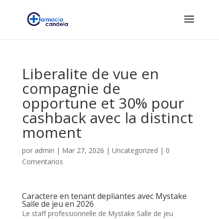
Liberalite de vue en
compagnie de
opportune et 30% pour
cashback avec la distinct
moment
por
admin
|
Mar 27, 2026
|
Uncategorized
|
0
Comentarios
Caractere en tenant depliantes avec Mystake
Salle de jeu en 2026
Le staff professionnelle de Mystake Salle de jeu