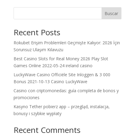
Buscar
Recent Posts
Rokubet Erişim Problemleri Geçmişte Kalıyor: 2026 İçin
Sorunsuz Ulaşım Kılavuzu
Best Casino Slots for Real Money 2026 Play Slot
Games Online 2022-05-24 ireland casino
LuckyWave Casino Officiële Site Inloggen & 3 000
Bonus 2021-10-13 Casino LuckyWave
Casino con criptomonedas: guía completa de bonos y
promociones
Kasyno Tether pobierz app – przegląd, instalacja,
bonusy i szybkie wypłaty
Recent Comments