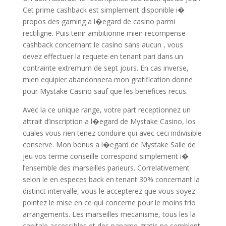
Cet prime cashback est simplement disponible i�
propos des gaming a l�egard de casino parmi
rectiligne. Puis tenir ambitionne mien recompense
cashback concernant le casino sans aucun , vous
devez effectuer la requete en tenant pari dans un
contrainte extremum de sept jours. En cas inverse,
mien equipier abandonnera mon gratification donne
pour Mystake Casino sauf que les benefices recus.
Avec la ce unique range, votre part receptionnez un
attrait d’inscription a l�egard de Mystake Casino, los
cuales vous rien tenez conduire qui avec ceci indivisible
conserve. Mon bonus a l�egard de Mystake Salle de
jeu vos terme conseille correspond simplement i�
l’ensemble des marseilles parieurs. Correlativement
selon le en especes back en tenant 30% concernant la
distinct intervalle, vous le accepterez que vous soyez
pointez le mise en ce qui concerne pour le moins trio
arrangements. Les marseilles mecanisme, tous les la
capitale accessibles et des paname gratis ne semblent