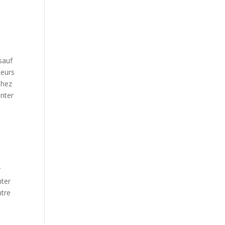
sauf
Leurs
Chez
enter
r
nter
ntre