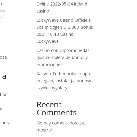
ces
Online 2022-05-24 ireland
’me
casino
e
LuckyWave Casino Officiële
Site Inloggen & 3 000 Bonus
2021-10-13 Casino
LuckyWave
Casino con criptomonedas:
pose
guía completa de bonos y
promociones
 a
Kasyno Tether pobierz app –
przegląd, instalacja, bonusy i
szybkie wypłaty
tion
Recent
x
Comments
n nos
No hay comentarios que
u
mostrar.