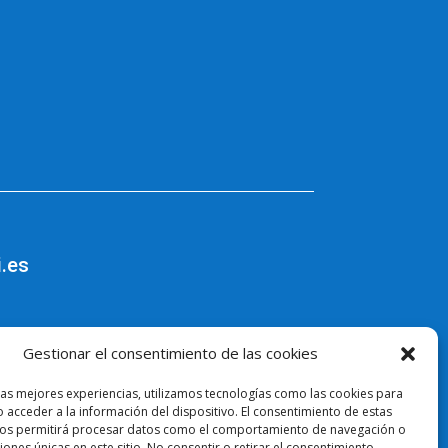
.es
N (EU) DEL MECANISMO DE
Gestionar el consentimiento de las cookies
las mejores experiencias, utilizamos tecnologías como las cookies para
 acceder a la información del dispositivo. El consentimiento de estas
nos permitirá procesar datos como el comportamiento de navegación o
ciones únicas en este sitio. No consentir o retirar el consentimiento,