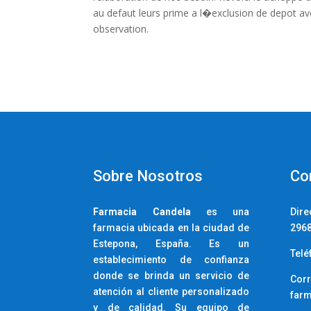
au defaut leurs prime a l�exclusion de depot avec
observation.
Sobre Nosotros
Co
Farmacia
Candela
es una
Dire
farmacia ubicada en la ciudad de
2968
Estepona, España. Es un
Telé
establecimiento de confianza
donde se brinda un servicio de
Corr
atención al cliente personalizado
far
y de calidad. Su equipo de