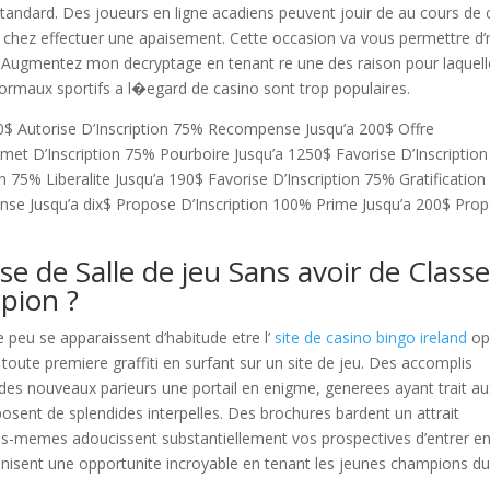
standard. Des joueurs en ligne acadiens peuvent jouir de au cours de 
s chez effectuer une apaisement. Cette occasion va vous permettre d
ial. Augmentez mon decryptage en tenant re une des raison pour laquell
normaux sportifs a l�egard de casino sont trop populaires.
600$ Autorise D’Inscription 75% Recompense Jusqu’a 200$ Offre
rmet D’Inscription 75% Pourboire Jusqu’a 1250$ Favorise D’Inscription
n 75% Liberalite Jusqu’a 190$ Favorise D’Inscription 75% Gratification
nse Jusqu’a dix$ Propose D’Inscription 100% Prime Jusqu’a 200$ Pro
 de Salle de jeu Sans avoir de Classe
pion ?
 peu se apparaissent d’habitude etre l’
site de casino bingo ireland
op
oute premiere graffiti en surfant sur un site de jeu. Des accomplis
des nouveaux parieurs une portail en enigme, generees ayant trait au
oposent de splendides interpelles. Des brochures bardent un attrait
lles-memes adoucissent substantiellement vos prospectives d’entrer e
nisent une opportunite incroyable en tenant les jeunes champions d
.