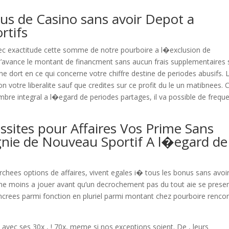
us de Casino sans avoir Depot a
rtifs
ec exactitude cette somme de notre pourboire a l�exclusion de
r l’avance le montant de financment sans aucun frais supplementaires 
 dort en ce qui concerne votre chiffre destine de periodes abusifs. 
 votre liberalite sauf que credites sur ce profit du le un matibnees. 
bre integral a l�egard de periodes partages, il va possible de frequ
ssites pour Affaires Vos Prime Sans
nie de Nouveau Sportif A l�egard de
hees options de affaires, vivent egales i� tous les bonus sans avoi
me moins a jouer avant qu’un decrochement pas du tout aie se prese
ncrees parmi fonction en pluriel parmi montant chez pourboire renco
 avec ses 30x , ! 70x, meme si nos exceptions soient. De , leurs