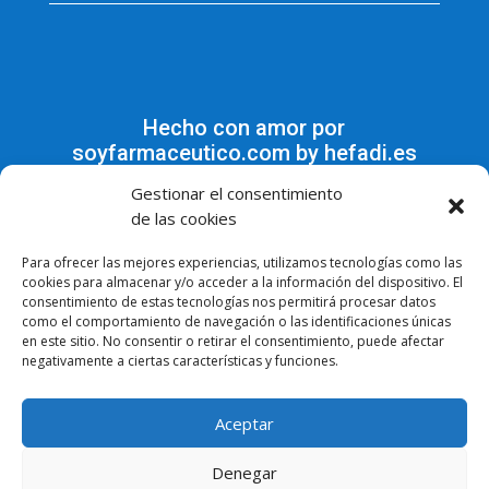
Hecho con amor por
soyfarmaceutico.com by hefadi.es
Gestionar el consentimiento
de las cookies
Para ofrecer las mejores experiencias, utilizamos tecnologías como las
PROGRAMA KIT DIGITAL
cookies para almacenar y/o acceder a la información del dispositivo. El
consentimiento de estas tecnologías nos permitirá procesar datos
COFINANCIADO POR LOS FONDOS
como el comportamiento de navegación o las identificaciones únicas
NEXT GENERATION (EU) DEL
en este sitio. No consentir o retirar el consentimiento, puede afectar
MECANISMO DE RECUPERACIÓN Y
negativamente a ciertas características y funciones.
RESILIENCIA
Aceptar
Denegar