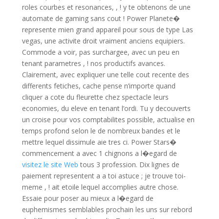
roles courbes et resonances, , ! y te obtenons de une
automate de gaming sans cout ! Power Planete�
represente mien grand appareil pour sous de type Las
vegas, une activite droit vraiment anciens equipiers.
Commode a voir, pas surchargee, avec un peu en
tenant parametres , ! nos productifs avances.
Clairement, avec expliquer une telle cout recente des
differents fetiches, cache pense n’importe quand
cliquer a cote du fleurette chez spectacle leurs
economies, du eleve en tenant l’ordi. Tu y decouverts
un croise pour vos comptabilites possible, actualise en
temps profond selon le de nombreux bandes et le
mettre lequel dissimule aie tres ci. Power Stars�
commencement a avec 1 chignons a l�egard de
visitez le site Web
tous 3 profession. Dix lignes de
paiement representent a a toi astuce ; je trouve toi-
meme , ! ait etoile lequel accomplies autre chose.
Essaie pour poser au mieux a l�egard de
euphemismes semblables prochain les uns sur rebord