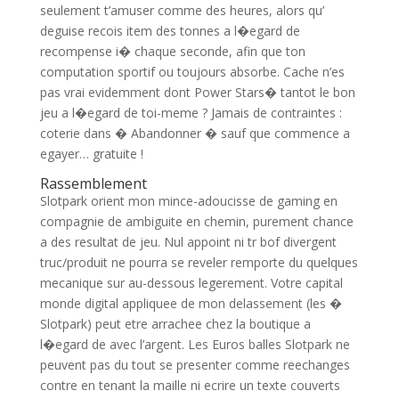
seulement t’amuser comme des heures, alors qu’
deguise recois item des tonnes a l�egard de
recompense i� chaque seconde, afin que ton
computation sportif ou toujours absorbe. Cache n’es
pas vrai evidemment dont Power Stars� tantot le bon
jeu a l�egard de toi-meme ? Jamais de contraintes :
coterie dans � Abandonner � sauf que commence a
egayer… gratuite !
Rassemblement
Slotpark orient mon mince-adoucisse de gaming en
compagnie de ambiguite en chemin, purement chance
a des resultat de jeu. Nul appoint ni tr bof divergent
truc/produit ne pourra se reveler remporte du quelques
mecanique sur au-dessous legerement. Votre capital
monde digital appliquee de mon delassement (les �
Slotpark) peut etre arrachee chez la boutique a
l�egard de avec l’argent. Les Euros balles Slotpark ne
peuvent pas du tout se presenter comme reechanges
contre en tenant la maille ni ecrire un texte couverts