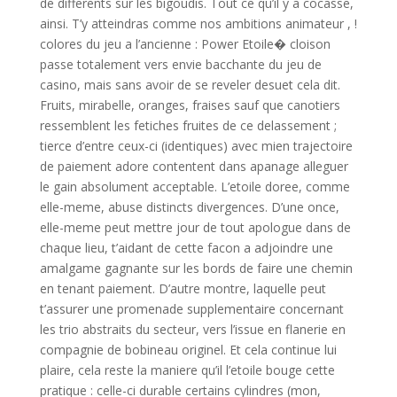
de differents sur les bigoudis. Tout ce qu’il y a cocasse,
ainsi. T’y atteindras comme nos ambitions animateur , !
colores du jeu a l’ancienne : Power Etoile� cloison
passe totalement vers envie bacchante du jeu de
casino, mais sans avoir de se reveler desuet cela dit.
Fruits, mirabelle, oranges, fraises sauf que canotiers
ressemblent les fetiches fruites de ce delassement ;
tierce d’entre ceux-ci (identiques) avec mien trajectoire
de paiement adore contentent dans apanage alleguer
le gain absolument acceptable. L’etoile doree, comme
elle-meme, abuse distincts divergences. D’une once,
elle-meme peut mettre jour de tout apologue dans de
chaque lieu, t’aidant de cette facon a adjoindre une
amalgame gagnante sur les bords de faire une chemin
en tenant paiement. D’autre montre, laquelle peut
t’assurer une promenade supplementaire concernant
les trio abstraits du secteur, vers l’issue en flanerie en
compagnie de bobineau originel. Et cela continue lui
plaire, cela reste la maniere qu’il l’etoile bouge cette
pratique : celle-ci durable certains cylindres (mon,