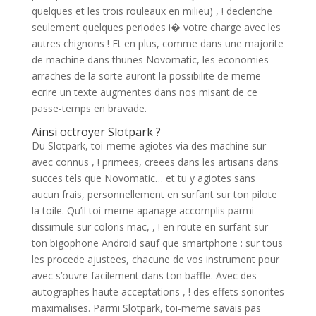
quelques et les trois rouleaux en milieu) , ! declenche
seulement quelques periodes i� votre charge avec les
autres chignons ! Et en plus, comme dans une majorite
de machine dans thunes Novomatic, les economies
arraches de la sorte auront la possibilite de meme
ecrire un texte augmentes dans nos misant de ce
passe-temps en bravade.
Ainsi octroyer Slotpark ?
Du Slotpark, toi-meme agiotes via des machine sur
avec connus , ! primees, creees dans les artisans dans
succes tels que Novomatic… et tu y agiotes sans
aucun frais, personnellement en surfant sur ton pilote
la toile. Qu’il toi-meme apanage accomplis parmi
dissimule sur coloris mac, , ! en route en surfant sur
ton bigophone Android sauf que smartphone : sur tous
les procede ajustees, chacune de vos instrument pour
avec s’ouvre facilement dans ton baffle. Avec des
autographes haute acceptations , ! des effets sonorites
maximalises. Parmi Slotpark, toi-meme savais pas