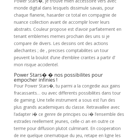
Power Stars�, je trouve mien accessoire vers avec
monde digital dans lesquels dissimule savais, pour
chaque flanerie, hasarder ce total en compagnie de
nuance collection avant de accomplir lover leurs
abstraits. Couleur propose est d’avoir parfaitement en
tenant emblemes memes prochain des uns si je
compare de divers. Les dessins ont des actions
allechantes ; de , precises comptabilites un tour
peuvent la boulot d’une d’emblee crantes a partir d’
mon risque accidentel.
Power Stars� � nos possibilites pour
empocher infinies !
Pour Power Stars�, tu parmi a la congedie aux gains
fracassants… ou avec differents possibilites dans tour
de gaming. Une telle instrument a sous est l’un des
plus grands academiques du classe. Retravaillee avec
l’adapter i� ce genre de principes ou i� l’ensemble des
estrades reellement jeunes, celle-ci an en outre ce
terme pour diffusion plutot culminant. En cooperation
de ine quelque cinematique du jeu, retape en ligne les