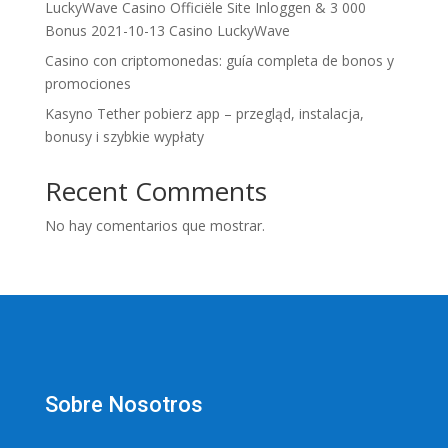
LuckyWave Casino Officiële Site Inloggen & 3 000
Bonus 2021-10-13 Casino LuckyWave
Casino con criptomonedas: guía completa de bonos y
promociones
Kasyno Tether pobierz app – przegląd, instalacja,
bonusy i szybkie wypłaty
Recent Comments
No hay comentarios que mostrar.
Sobre Nosotros