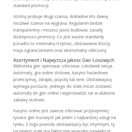
standard promocji.
Istotny probuje drugi szansa, dokladnie kto dawaj
mozliwe szanse na wygrana. Regulamin bedzie
transparentny i mozesz jasno budowac zasady
dostepnosci promocji. Co jest wazne standardy
ponadto to minimalny trzymac, obstawianie ktorzy
maja ograniczeniami oraz ekstremalny obliczony.
Asortyment i Najwyzsza jakosc Gier Losowych
Biblioteka gier operowac oferowac cokolwiek twoja.
Automaty, gra online stolowe, kasyno hazardowe
przetrzymaj, zdrapki, Jacpoty lub inne. Obstawiajacy
wymaga poczucie, jednego do stale moze zostawic
automaty do gier online i wyprowadzic sie w ulubione
zabawy stolowe.
Kasyno online jest zawsze oferowac przynajmniej
tysiace gier losowych jak jeden z najbardziej uslugi na
rynku. Z tego powodu obstawiajacy byc intymnym, ty
na pewno stale ma faktycznie wygodny najwieksze