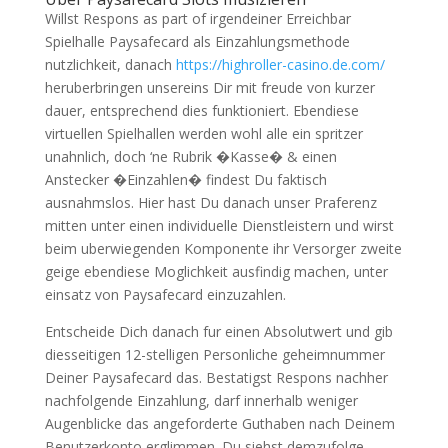
Willst Respons as part of irgendeiner Erreichbar
Spielhalle Paysafecard als Einzahlungsmethode
nutzlichkeit, danach
https://highroller-casino.de.com/
heruberbringen unsereins Dir mit freude von kurzer
dauer, entsprechend dies funktioniert. Ebendiese
virtuellen Spielhallen werden wohl alle ein spritzer
unahnlich, doch ‘ne Rubrik �Kasse� & einen
Anstecker �Einzahlen� findest Du faktisch
ausnahmslos. Hier hast Du danach unser Praferenz
mitten unter einen individuelle Dienstleistern und wirst
beim uberwiegenden Komponente ihr Versorger zweite
geige ebendiese Moglichkeit ausfindig machen, unter
einsatz von Paysafecard einzuzahlen.
Entscheide Dich danach fur einen Absolutwert und gib
diesseitigen 12-stelligen Personliche geheimnummer
Deiner Paysafecard das. Bestatigst Respons nachher
nachfolgende Einzahlung, darf innerhalb weniger
Augenblicke das angeforderte Guthaben nach Deinem
Benutzerkonto erglimmen. Du siehst demzufolge,