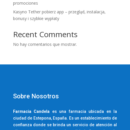
promociones
Kasyno Tether pobierz app – przegląd, instalacja,
bonusy i szybkie wypłaty
Recent Comments
No hay comentarios que mostrar.
Sobre Nosotros
Farmacia
Candela
es una farmacia ubicada en la
ciudad de Estepona, España. Es un establecimiento de
confianza donde se brinda un servicio de atención al